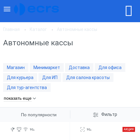
Главная
Каталог
Автономные кассы
Автономные кассы
По популярности
Магазин
Минимаркет
Доставка
Для офиса
По цене, по возрастанию
Для курьера
Для ИП
Для салона красоты
Для тур-агентства
По цене, по убыванию
показать еще
Фильтр
По популярности
АКЦИЯ