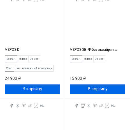
MSPOS-D
MSPOS-SE -Ф без эквайринга
Без ФН
15 мес
36 мес
Без ФН
15 мес
36 мес
2can
Ваш платежный проводник
24 900 ₽
15 900 ₽
В корзину
В корзину