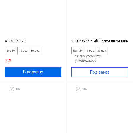
АТОЛ СТБ 5
ШТРИХ-КАРТ-Ф Торговля.онлайн
Без ФН
15 мес
36 мес
Без ФН
15 мес
36 мес
* цену уточните
у менеджера
1 ₽
В корзину
Под заказ