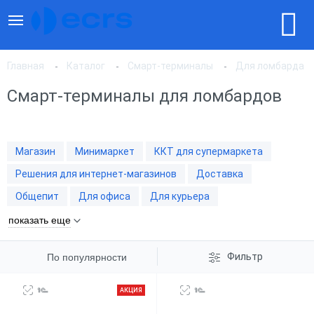
Главная
Каталог
Смарт-терминалы
Для ломбарда
Смарт-терминалы для ломбардов
По популярности
Магазин
Минимаркет
ККТ для супермаркета
По цене, по возрастанию
Решения для интернет-магазинов
Доставка
Общепит
Для офиса
Для курьера
По цене, по убыванию
показать еще
Фильтр
По популярности
АКЦИЯ