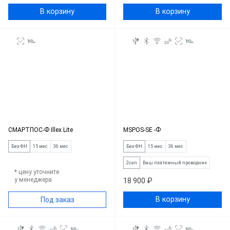
В корзину
В корзину
СМАРТПОС-Ф Illex Lite
MSPOS-SE -Ф
Без ФН
15 мес
36 мес
Без ФН
15 мес
36 мес
2can
Ваш платежный проводник
* цену уточните
у менеджера
18 900 ₽
В корзину
Под заказ