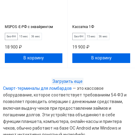
MSPOS -Е-РФ с эквайрингом
Кассатка 1Ф
Без ФН
15 мес
36 мес
Без ФН
15 мес
36 мес
18 900 ₽
19 900 ₽
В корзину
В корзину
Загрузить еще
Смарт-терминалы для ломбардов
— это кассовое
оборудование, которое соответствует требованиям 54-ФЗ и
позволяет проводить операции с денежными средствами,
включая выдачу чеков при предоставлении займов и
погашении долгов. Эти устройства объединяют в себе
функции планшета, компьютера, онлайн-кассы и принтера
чеков, обычно работают на базе ОС Android или Windows и
имеют интуитивно понятный интерфейс.