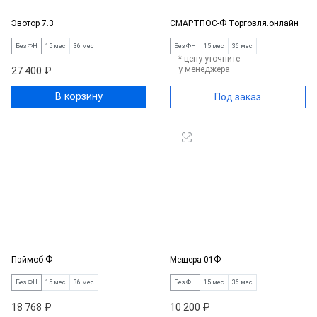
Эвотор 7.3
СМАРТПОС-Ф Торговля.онлайн
Без ФН
15 мес
36 мес
Без ФН
15 мес
36 мес
* цену уточните
у менеджера
27 400 ₽
В корзину
Под заказ
Пэймоб Ф
Мещера 01Ф
Без ФН
15 мес
36 мес
Без ФН
15 мес
36 мес
18 768 ₽
10 200 ₽