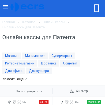
Главная
Каталог
Онлайн кассы
Онлайн кассы для Патента
Онлайн кассы для Патента
По популярности
По цене, по возрастанию
Магазин
Минимаркет
Супермаркет
Интернет-магазин
Доставка
Общепит
По цене, по убыванию
Для офиса
Для курьера
показать еще
Фильтр
По популярности
АКЦИЯ
РАССРОЧКА