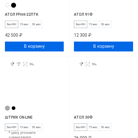
АТОЛ FPrint-22ПТК
АТОЛ 91Ф
Без ФН
15 мес
36 мес
Без ФН
15 мес
36 мес
42 500 ₽
12 300 ₽
В корзину
В корзину
ШТРИХ ON-LINE
АТОЛ 30Ф
Без ФН
15 мес
36 мес
Без ФН
15 мес
36 мес
* цену уточните
у менеджера