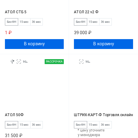
АТОЛ СТБ 5
АТОЛ 22 v2 Ф
Без ФН
15 мес
36 мес
Без ФН
15 мес
36 мес
1 ₽
39 000 ₽
В корзину
В корзину
РАССРОЧКА
АТОЛ 50Ф
ШТРИХ-КАРТ-Ф Торговля.онлайн
Без ФН
15 мес
36 мес
Без ФН
15 мес
36 мес
* цену уточните
у менеджера
31 500 ₽