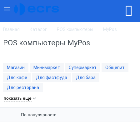
Главная
Каталог
POS компьютеры
MyPos
POS компьютеры MyPos
По популярности
Магазин
Минимаркет
Супермаркет
Общепит
По цене, по возрастанию
Для кафе
Для фастфуда
Для бара
Для ресторана
По цене, по убыванию
показать еще
По популярности