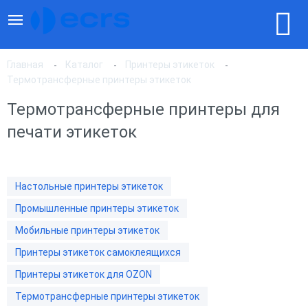
Главная
Каталог
Принтеры этикеток
Термотрансферные принтеры этикеток
Термотрансферные принтеры для
По популярности
печати этикеток
По цене, по возрастанию
Настольные принтеры этикеток
По цене, по убыванию
Промышленные принтеры этикеток
Мобильные принтеры этикеток
Принтеры этикеток самоклеящихся
Принтеры этикеток для OZON
Термотрансферные принтеры этикеток