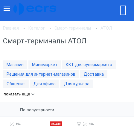
Главная
Каталог
Смарт-терминалы
АТОЛ
Смарт-терминалы АТОЛ
По популярности
Магазин
Минимаркет
ККТ для супермаркета
По цене, по возрастанию
Решения для интернет-магазинов
Доставка
Общепит
Для офиса
Для курьера
По цене, по убыванию
показать еще
По популярности
АКЦИЯ