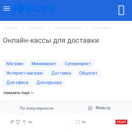
Главная
Каталог
Онлайн кассы
Доставка
Онлайн-кассы для доставки
По популярности
Магазин
Минимаркет
Супермаркет
По цене, по возрастанию
Интернет-магазин
Доставка
Общепит
Для офиса
Для курьера
По цене, по убыванию
показать еще
Фильтр
По популярности
АКЦИЯ