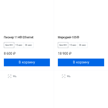
Пионер 114Ф Ethernet
Меркурий-105Ф
Без ФН
15 мес
36 мес
Без ФН
15 мес
36 мес
8 600 ₽
18 900 ₽
В корзину
В корзину