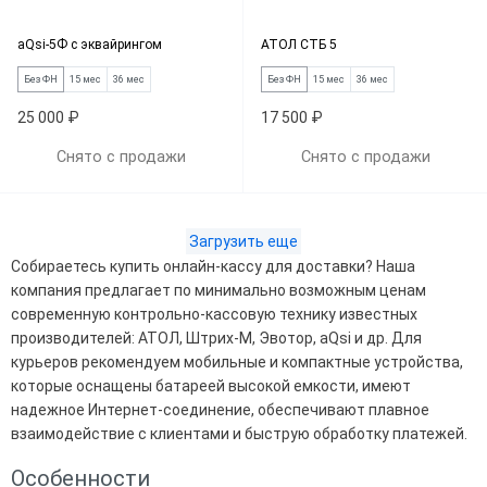
aQsi-5Ф с эквайрингом
АТОЛ СТБ 5
Без ФН
15 мес
36 мес
Без ФН
15 мес
36 мес
25 000 ₽
17 500 ₽
Снято с продажи
Снято с продажи
Загрузить еще
Собираетесь купить онлайн-кассу для доставки? Наша
компания предлагает по минимально возможным ценам
современную контрольно-кассовую технику известных
производителей: АТОЛ, Штрих-М, Эвотор, aQsi и др. Для
курьеров рекомендуем мобильные и компактные устройства,
которые оснащены батареей высокой емкости, имеют
надежное Интернет-соединение, обеспечивают плавное
взаимодействие с клиентами и быструю обработку платежей.
Особенности