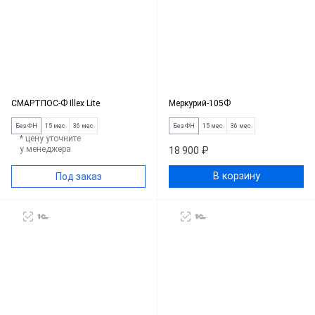
СМАРТПОС-Ф Illex Lite
Меркурий-105Ф
Без ФН
15 мес
36 мес
Без ФН
15 мес
36 мес
* цену уточните
у менеджера
18 900 ₽
В корзину
Под заказ