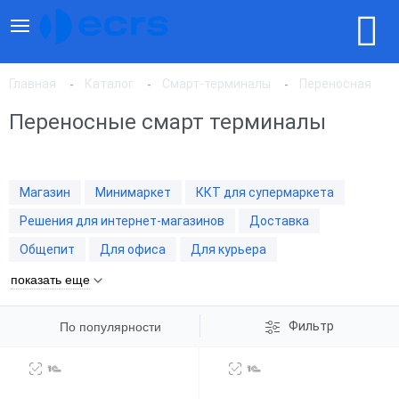
Главная
Каталог
Смарт-терминалы
Переносная
Переносные смарт терминалы
По популярности
Магазин
Минимаркет
ККТ для супермаркета
По цене, по возрастанию
Решения для интернет-магазинов
Доставка
Общепит
Для офиса
Для курьера
По цене, по убыванию
показать еще
Фильтр
По популярности