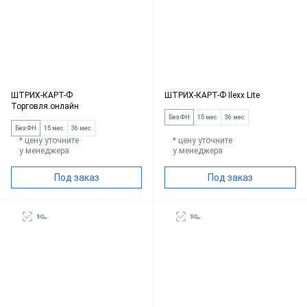
ШТРИХ-КАРТ-Ф
ШТРИХ-КАРТ-Ф Ilexx Lite
Торговля.онлайн
Без ФН
15 мес
36 мес
Без ФН
15 мес
36 мес
* цену уточните
* цену уточните
у менеджера
у менеджера
Под заказ
Под заказ