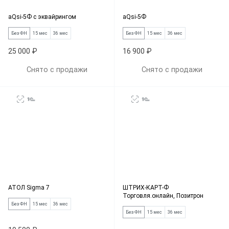
aQsi-5Ф с эквайрингом
aQsi-5Ф
Без ФН
15 мес
36 мес
Без ФН
15 мес
36 мес
25 000 ₽
16 900 ₽
Снято с продажи
Снято с продажи
АТОЛ Sigma 7
ШТРИХ-КАРТ-Ф
Торговля.онлайн, Позитрон
Без ФН
15 мес
36 мес
Без ФН
15 мес
36 мес