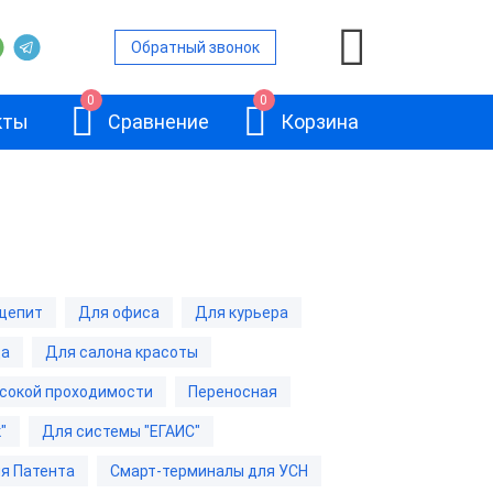
Обратный звонок
0
0
кты
Сравнение
Корзина
ой
щепит
Для офиса
Для курьера
и
да
Для салона красоты
АТОЛ Sigma 10
и
сокой проходимости
Переносная
"
Для системы "ЕГАИС"
и
я Патента
Смарт-терминалы для УСН