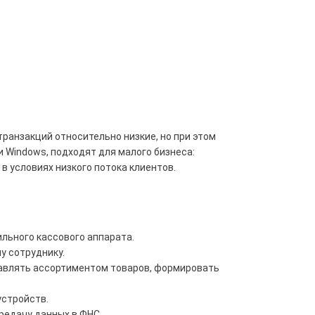
ранзакций относительно низкие, но при этом
 Windows, подходят для малого бизнеса:
в условиях низкого потока клиентов.
льного кассового аппарата.
у сотруднику.
правлять ассортиментом товаров, формировать
устройств.
редачу данных в ФНС