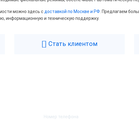
курий
Мещера
мости можно здесь с
доставкой по Москве и РФ
. Предлагаем боль
ТОР
ию, информационную и техническую поддержку.
ость печати
Стать клиентом
60
65
70
75
90
100
160
Возникли вопросы? Мы поможем!
Оставьте телефон и мы перезвоним.
евый
Белый
нжевый
Синий