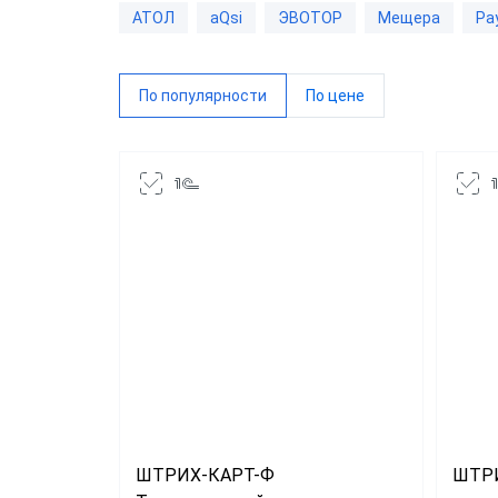
АТОЛ
aQsi
ЭВОТОР
Мещера
Pa
Дримк
MSPO
По популярности
По цене
POSCe
АЗУР
Касса
Виды 
Магаз
Миним
ККТ д
Решени
магаз
ШТРИХ-КАРТ-Ф
ШТРИ