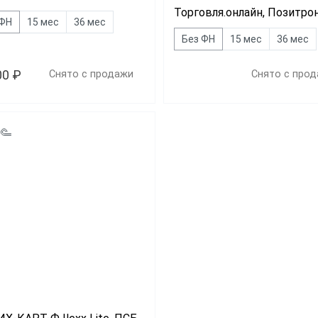
Торговля.онлайн, Позитро
 ФН
15 мес
36 мес
Без ФН
15 мес
36 мес
00 ₽
Снято с продажи
Снято с про