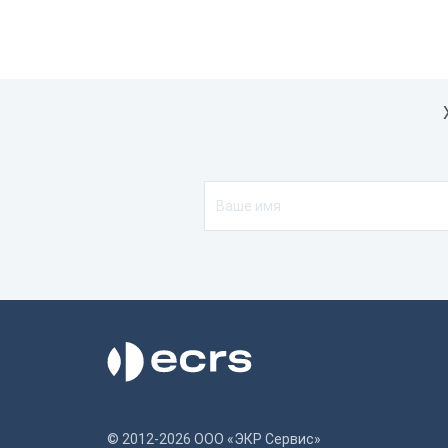
Чер
Авто
Все
Шири
58
Акку
Все
Подк
© 2012-2026 ООО «ЭКР Сервис»