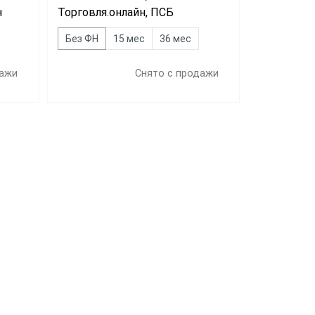
н
Торговля.онлайн, ПСБ
Без ФН
15 мес
36 мес
дажи
Снято с продажи