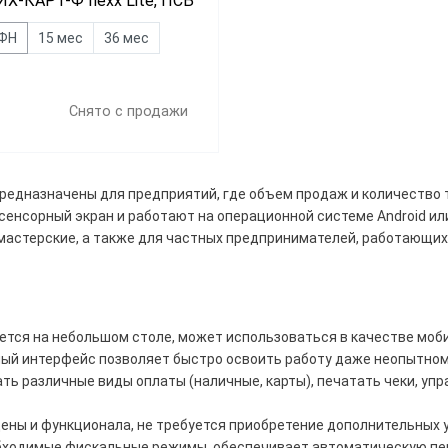
Х-КАРТ-Ф Ilexx Lite, ПСБ
 ФН
15 мес
36 мес
Снято с продажи
редназначены для предприятий, где объем продаж и количество т
енсорный экран и работают на операционной системе Android или
Дешевле 23 700 ₽
мастерские, а также для частных предпринимателей, работающих 
00 ₽ — 32 400 ₽
ше 33 000 ₽
тся на небольшом столе, может использоваться в качестве моби
ый интерфейс позволяет быстро освоить работу даже неопытном
ть различные виды оплаты (наличные, карты), печатать чеки, у
д
ны и функционала, не требуется приобретение дополнительных 
Mob
aQsi
ходимые фискальные режимы, обеспечивает автоматическую пе