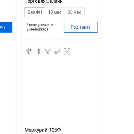
Торговля.Онлайн
Без ФН
15 мес
36 мес
* цену уточните
ину
Под заказ
у менеджера
Меркурий-105Ф