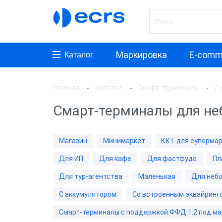
Маркировка
E-comm
Каталог
Главная
Каталог
Смарт-терминалы
Д
Произ
Смарт-терминалы для не
АТОЛ
aQsi
Магазин
Минимаркет
ККТ для суперма
ЭВОТ
Для ИП
Для кафе
Для фастфуда
Пл
Мещер
Для тур-агентства
Маленькая
Для неб
Paymo
С аккумулятором
Со встроенным эквайринг
Мерку
Смарт-терминалы с поддержкой ФФД 1.2 под ма