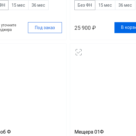
вка
 ФН
15 мес
36 мес
Без ФН
15 мес
36 мес
ит
у уточните
25 900 ₽
В корз
Под заказ
еджера
об Ф
Мещера 01Ф