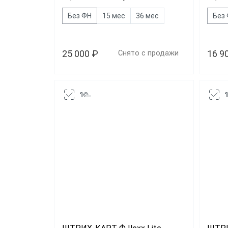
Без ФН
15 мес
36 мес
Без
25 000 ₽
16 9
Снято с продажи