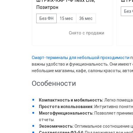
ШТРИХ-КАРТ-Ф Ilexx Lite,
ШТРИ
Позитрон
Без
Без ФН
15 мес
36 мес
Снято с продажи
Цена
Смарт-терминалы для небольшой проходимости
п
важны удобство и функциональность. Они имеют с
Все
небольшие магазины, кафе, салоны красоты, авто
25 0
Особенности
Свы
Компактность и мобильность:
Легко помещае
Простота использования:
Интуитивно понятн
Многофункциональность:
Позволяет принима
Брен
отчеты.
Экономичность:
Оптимальное соотношение це
Pay
Соответствие Ф3-54:
Поддерживает все необ