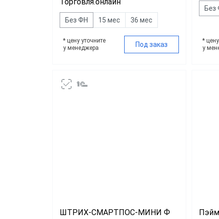
Торговля.онлайн
Доста
Без
Без ФН
15 мес
36 мес
Общеп
* цену уточните
* цен
Под заказ
у менеджера
у мен
ШТРИХ-СМАРТПОС-МИНИ Ф
Пэйм