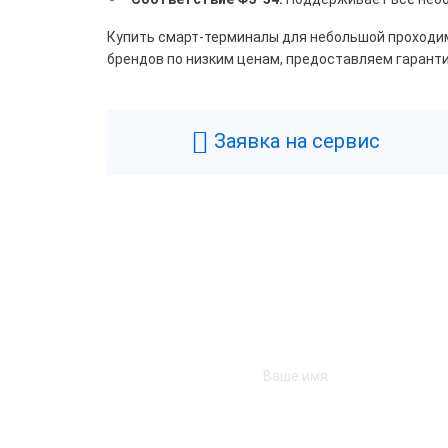
Мер
Купить смарт-терминалы для небольшой проходи
ЭВО
брендов по низким ценам, предоставляем гарант
Скор
Заявка на сервис
50
80
220
Цвет
Беж
Ора