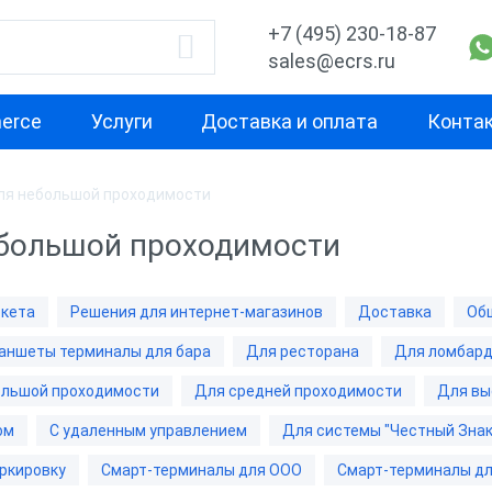
+7 (495) 230-18-87
sales@ecrs.ru
erce
Услуги
Доставка и оплата
Конта
ля небольшой проходимости
водитель
Назначение
Свойство
большой проходимости
Для офиса
Маленькая
Для курьера
Для небольш
ркета
Решения для интернет-магазинов
Доставка
Об
проходимост
ОР
Для ИП
аншеты терминалы для бара
Для ресторана
Для ломбар
Для средней
а
Для кафе
проходимост
ольшой проходимости
Для средней проходимости
Для вы
b
Для фастфуда
ом
С удаленным управлением
Для системы "Честный Знак
Для высокой
проходимост
рий
Планшеты терминалы
ркировку
Смарт-терминалы для ООО
Смарт-терминалы дл