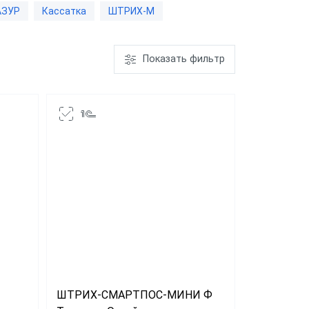
АЗУР
Кассатка
ШТРИХ-М
ром
aQsi-5Ф с
Показать фильтр
ым
эквайрингом
"Честный
"ЕГАИС"
Эвотор 5i
ШТРИХ-СМАРТПОС-МИНИ Ф