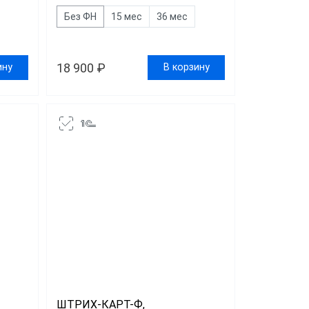
Без ФН
15 мес
36 мес
18 900 ₽
ину
В корзину
ШТРИХ-КАРТ-Ф,