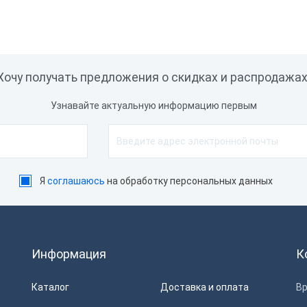
ный
отрез
Хочу получать предложения о скидках и распродажах
Да
Нет
Узнавайте актуальную информацию первым
на чековой ленты
80
Я
соглашаюсь
на обработку персональных данных
мулятор
Да
Нет
Информация
К
Каталог
Доставка и оплата
Вр
лючение денежного