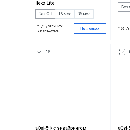
Ilexx Lite
Без
Без ФН
15 мес
36 мес
* цену уточните
18 7
Под заказ
у менеджера
aQsi-5Ф с эквайрингом
aQsi