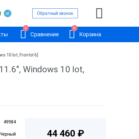
Обратный звонок
0
0
кты
Сравнение
Корзина
10 Iot, Frontol 6]
.6", Windows 10 Iot,
а
ьность
Базовый
ьность
терминал
ШТРИХ-УТМ
49984
вленной ОС
44 460 ₽
Черный