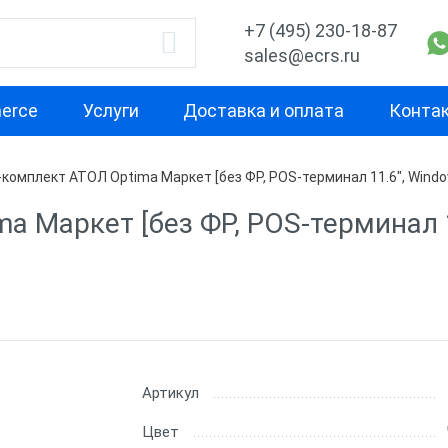
+7 (495) 230-18-87
sales@ecrs.ru
erce
Услуги
Доставка и оплата
Конта
комплект АТОЛ Optima Маркет [без ФР, POS-терминал 11.6", Windows 
водитель
Назначение
Свойство
 Маркет [без ФР, POS-терминал 11
Для кафе
Для ресторан
Х-М
Для фастфуда
Средняя
производител
Для бара
Высокая
ас
Для ломбарда
производител
Для миниотеля
Артикул
С предустано
Для гостиницы
Цвет
Без ОС
бизнеса