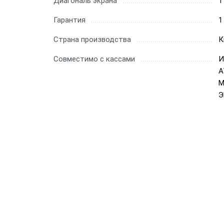
Диагональ экрана
1
Гарантия
1
Страна производства
К
Совместимо с кассами
И
А
М
Э