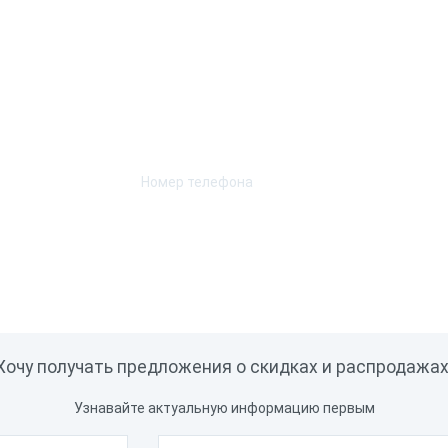
Возникли вопросы? Мы поможем!
Оставьте телефон и мы перезвоним.
ol 6
Снято с продажи
Хочу получать предложения о скидках и распродажах
Узнавайте актуальную информацию первым