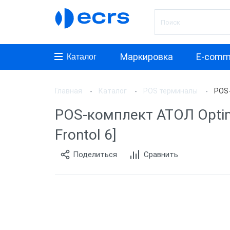
Маркировка
E-comm
Каталог
Главная
Каталог
POS терминалы
POS-
Произ
POS-комплект АТОЛ Optima
АТОЛ
Frontol 6]
ШТРИ
Поделиться
Сравнить
MyPos
Дримк
Mitsu
Виды 