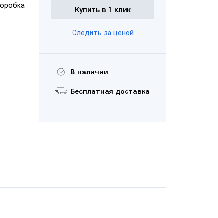
оробка
Купить в 1 клик
рих-М
Следить за ценой
фт
1С:Розница 8.
Базовая
версия
В наличии
Бесплатная доставка
Лицензия ПО
Sigma