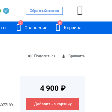
Обратный звонок
0
0
кты
Сравнение
Корзина
Поделиться
Сравнить
ront Office
е ПО Back
граммное
Frontol 6
4 900 ₽
Л Sigma
Добавить в корзину
6077189
Л Connect