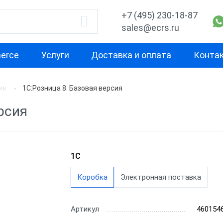
+7 (495) 230-18-87
sales@ecrs.ru
erce
Услуги
Доставка и оплата
Конта
ие
1С:Розница 8. Базовая версия
водитель
Назначение
По классу
рсия
Для магазина
Кассовое ПО F
Для мини-маркета
Товароучетно
Office
онтур
Для супермаркета
1C
Облачное про
Для интернет-магазина
Коробка
Электронная поставка
обеспечение
рамма
Для доставки
Лицензии АТО
Артикул
460154
Для кафе
Лицензии АТО
ница