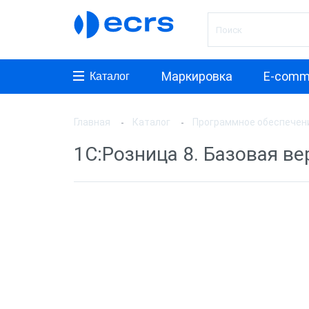
Маркировка
E-comm
Каталог
Главная
Каталог
Программное обеспечен
Произ
1С:Розница 8. Базовая ве
АТОЛ
1C
СКБ К
Прог
Frontol
1С:Роз