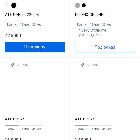
АТОЛ FPrint-22ПТК
ШТРИХ ON-LINE
Без ФН
15 мес
36 мес
Без ФН
15 мес
36 мес
* цену уточните
у менеджера
42 500 ₽
В корзину
Под заказ
АТОЛ 30Ф
АТОЛ 20Ф
Без ФН
15 мес
36 мес
Без ФН
15 мес
36 мес