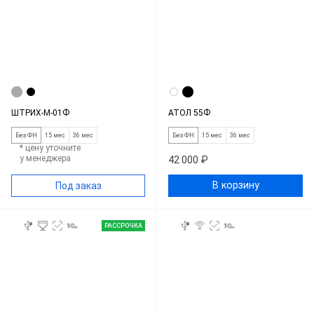
ШТРИХ-М-01Ф
АТОЛ 55Ф
Без ФН
15 мес
36 мес
Без ФН
15 мес
36 мес
* цену уточните
у менеджера
42 000 ₽
В корзину
Под заказ
РАССРОЧКА