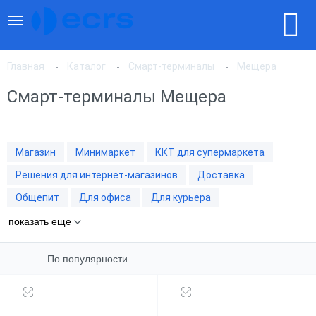
Главная
Каталог
Смарт-терминалы
Мещера
Смарт-терминалы Мещера
По популярности
Магазин
Минимаркет
ККТ для супермаркета
По цене, по возрастанию
Решения для интернет-магазинов
Доставка
Общепит
Для офиса
Для курьера
По цене, по убыванию
показать еще
По популярности