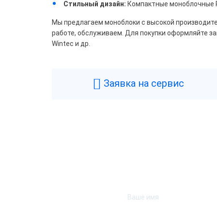
Стильный дизайн:
Компактные моноблочные P
ШТР
Мы предлагаем моноблоки с высокой производите
работе, обслуживаем. Для покупки оформляйте зак
Wintec и др.
Цвет
Бел
Заявка на сервис
Подк
поку
Все
Проц
ARM
Inte