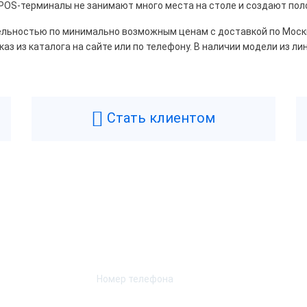
OS-терминалы не занимают много места на столе и создают пол
ИХ-М
льностью по минимально возможным ценам с доставкой по Москве
аз из каталога на сайте или по телефону. В наличии модели из ли
ый
Серый
Черный
Стать клиентом
лючение дисплея
пателя
Да
Нет
Возникли вопросы? Мы поможем!
Оставьте телефон и мы перезвоним.
ессор
 A17
Intel Atom D2550
l Atom DualCore D525