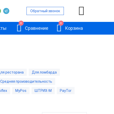
Обратный звонок
0
0
кты
Сравнение
Корзина
нами
ля ресторана
Для ломбарда
ьность
Средняя производительность
вленной ОС
АТОЛ JAZZ 15
iflex
MyPos
ШТРИХ-М
PayTor
ом