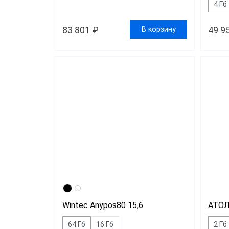
4 Гб
83 801 ₽
49 9
В корзину
Wintec Anypos80 15,6
АТОЛ
64 Гб
16 Гб
2 Гб