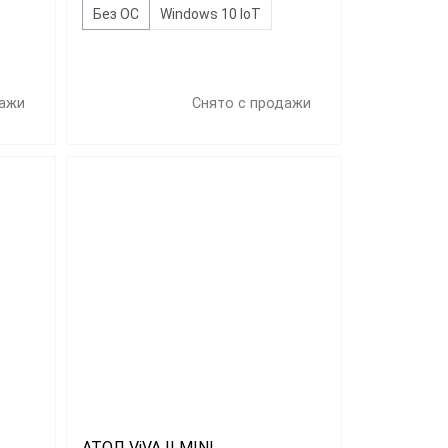
Без ОС
Windows 10 IoT
дажи
Снято с продажи
АТОЛ ViVA II MINI