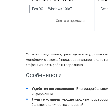
Без ОС
Windows 10 IoT
Без
Снято с продажи
Цена
Все
Устали от медленных, громоздких и неудобных ка
54 0
моноблоки с высокой производительностью, кото
эффективность работы персонала.
Свы
Особенности
Брен
Удобство использования:
Благодаря большом
информацию.
POS
Лучшие комплектующие:
мощные процессоры
большого количества операций.
Wint