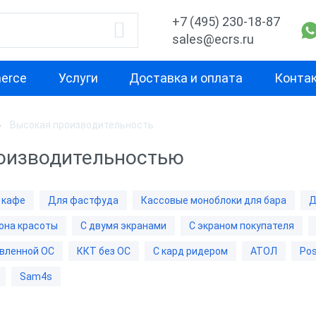
+7 (495) 230-18-87
sales@ecrs.ru
erce
Услуги
Доставка и оплата
Конта
Высокая производительность
водитель
Назначение
Свойство
оизводительностью
Для кафе
С двумя экра
x
Для фастфуда
Высокая
 кафе
Для фастфуда
Кассовые моноблоки для бара
Д
производител
Кассовые моноблоки
она красоты
С двумя экранами
С экраном покупателя
для бара
С предустано
Х-М
вленной ОС
ККТ без ОС
С кард ридером
АТОЛ
Pos
Для ресторана
ККТ без ОС
Sam4s
Для ломбарда
С кард ридер
nter