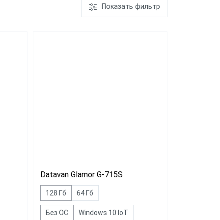
Показать фильтр
PayTor MY-21
Wintec
Anypos80 15
Datavan Glamor G-715S
128 Гб
64 Гб
Без ОС
Windows 10 IoT