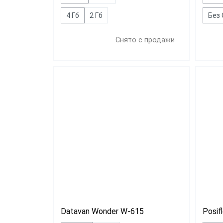
4 Гб
2 Гб
Без
Снято с продажи
Datavan Wonder W-615
Posif