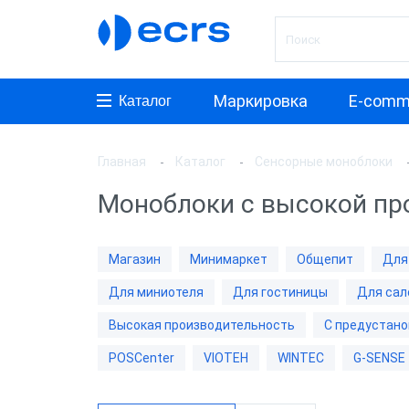
Маркировка
E-comm
Каталог
Главная
Каталог
Сенсорные моноблоки
Произ
Моноблоки с высокой пр
АТОЛ
Posifle
Магазин
Минимаркет
Общепит
Для
MyPos
Для миниотеля
Для гостиницы
Для сал
ШТРИ
Высокая производительность
С предустано
PayTor
POSCenter
VIOTEH
WINTEC
G-SENSE
POSCe