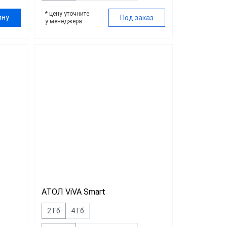
* цену уточните
ину
Под заказ
у менеджера
АТОЛ ViVA Smart
2 Гб
4 Гб