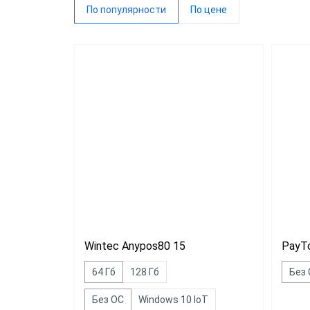
По популярности
По цене
VIOTE
WINTE
G-SEN
Sam4s
Виды 
Магаз
Миним
Общеп
Wintec Anypos80 15
PayT
64 Гб
128 Гб
Без
Без ОС
Windows 10 IoT