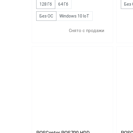
128 Гб
64 Гб
Без
Без ОС
Windows 10 IoT
Снято с продажи
POSCenter POS700 HDD
POSC