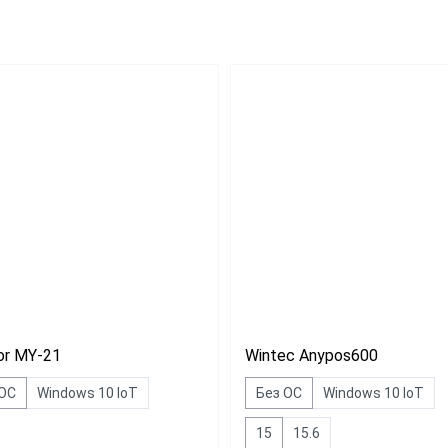
Для миниотеля
H
Для гостиницы
C
Для салона красоты
SE
бизнеса
ин
аркет
ит
or MY-21
Wintec Anypos600
 ОС
Windows 10 IoT
Без ОС
Windows 10 IoT
15
15.6