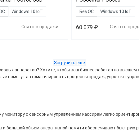
 ОС
Windows 10 IoT
Без ОС
Windows 10 IoT
60 079 ₽
Снято с продажи
Снято с про
Загрузить еще
Дешевле 53 550 ₽
ссовых аппаратов? Хотите, чтобы ваш бизнес работал на высшем
00 ₽ — 62 000 ₽
рые помогут автоматизировать процессы продаж, упростят упра
ше 64 990 ₽
д
у монитору с сенсорным управлением кассирам легко ориентиров
Center
PayTor
 и большой объём оперативной памяти обеспечивают быструю ра
ec
АТОЛ