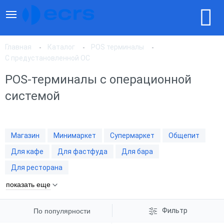
Главная
Каталог
POS терминалы
С предустановленной ОС
POS-терминалы с операционной
По популярности
системой
По цене, по возрастанию
Магазин
Минимаркет
Супермаркет
Общепит
По цене, по убыванию
Для кафе
Для фастфуда
Для бара
Для ресторана
показать еще
Фильтр
По популярности