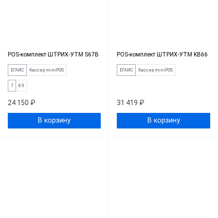
POS-комплект ШТРИХ-УТМ S67B
POS-комплект ШТРИХ-УТМ KB66
ЕГАИС
Кассир miniPOS
ЕГАИС
Кассир miniPOS
7
8.9
24 150 ₽
31 419 ₽
В корзину
В корзину