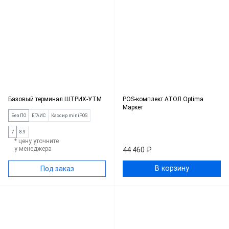
Базовый терминал ШТРИХ-УТМ
POS-комплект АТОЛ Optima
Маркет
Без ПО
ЕГАИС
Кассир miniPOS
7
8.9
* цену уточните
у менеджера
44 460 ₽
В корзину
Под заказ