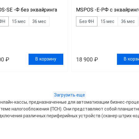
S-SE -Ф без эквайринга
MSPOS -Е-РФ с эквайрин
 ФН
15 мес
36 мес
Без ФН
15 мес
36 мес
00 ₽
18 900 ₽
В корзину
В корз
Загрузить еще
00
27700
32400
онлайн-кассы, предназначенные для автоматизации бизнес-проце
стеме налогообложения (ПСН). Они представляют собой планшетн
лючения различных периферийных устройств (сканер штрих-кода,
д
курий