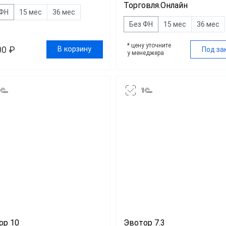
Торговля.Онлайн
 ФН
15 мес
36 мес
Без ФН
15 мес
36 мес
* цену уточните
00 ₽
В корзину
Под за
у менеджера
ор 10
Эвотор 7.3