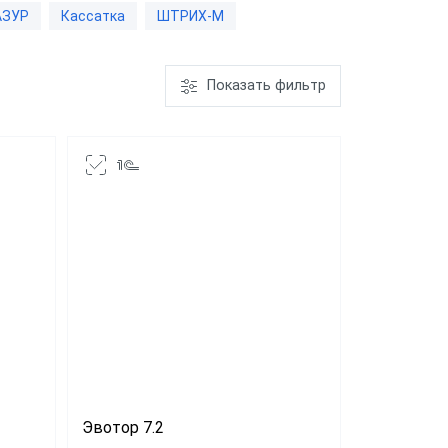
АЗУР
Кассатка
ШТРИХ-М
ром
aQsi-5Ф с
Показать фильтр
ым
эквайрингом
"Честный
"ЕГАИС"
Эвотор 5i
Эвотор 7.2