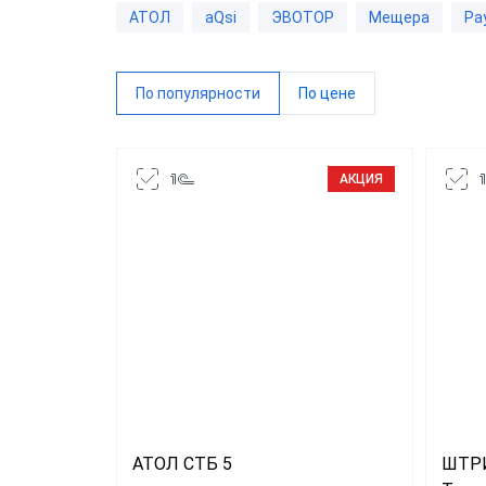
АТОЛ
aQsi
ЭВОТОР
Мещера
Pa
Дримк
MSPO
По популярности
По цене
POSCe
АЗУР
АКЦИЯ
Касса
Виды 
Магаз
Миним
ККТ д
Решени
магаз
АТОЛ СТБ 5
ШТР