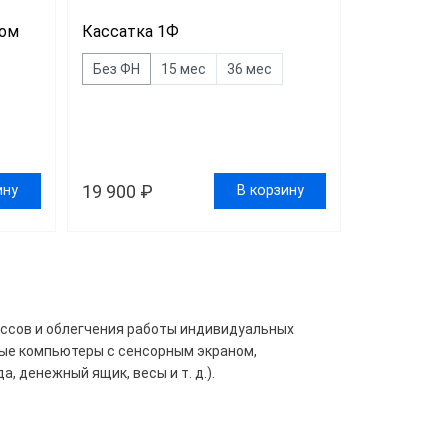
гом
Кассатка 1Ф
Без ФН
15 мес
36 мес
19 900 ₽
ину
В корзину
ссов и облегчения работы индивидуальных
ые компьютеры с сенсорным экраном,
 денежный ящик, весы и т. д.).