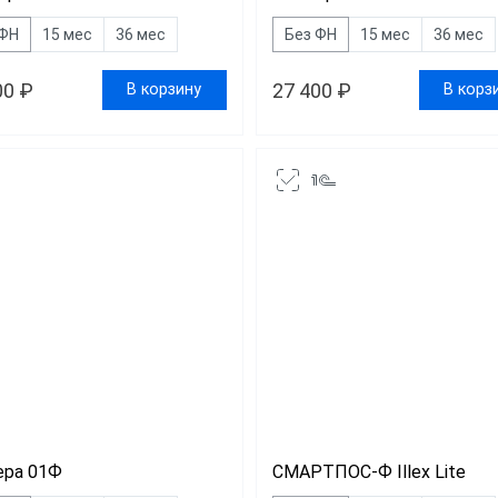
 ФН
15 мес
36 мес
Без ФН
15 мес
36 мес
00 ₽
27 400 ₽
В корзину
В корз
ра 01Ф
СМАРТПОС-Ф Illex Lite