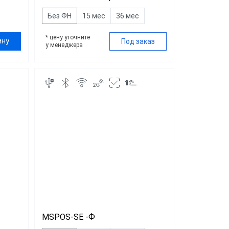
Без ФН
15 мес
36 мес
* цену уточните
ину
Под заказ
у менеджера
MSPOS-SE -Ф