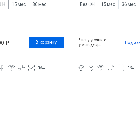
 ФН
15 мес
36 мес
Без ФН
15 мес
36 мес
* цену уточните
00 ₽
В корзину
Под за
у менеджера