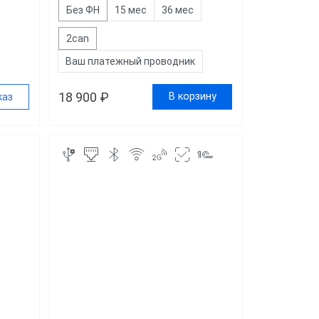
Без ФН
15 мес
36 мес
2can
Ваш платежный проводник
18 900 ₽
В корзину
каз