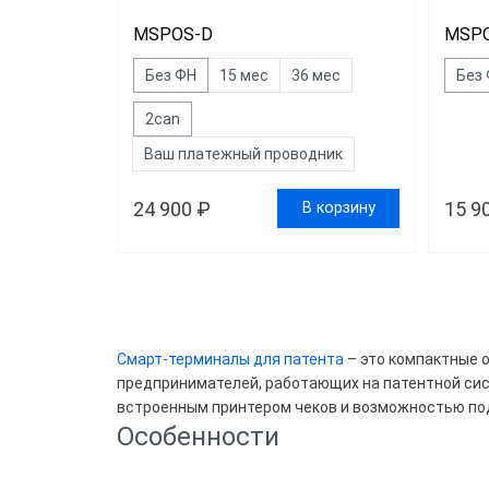
MSPOS-D
MSPO
Без ФН
15 мес
36 мес
Без
2can
Ваш платежный проводник
24 900 ₽
15 9
В корзину
Цена
189
Смарт-терминалы для патента
– это компактные 
предпринимателей, работающих на патентной си
встроенным принтером чеков и возможностью подк
Брен
Особенности
Мер