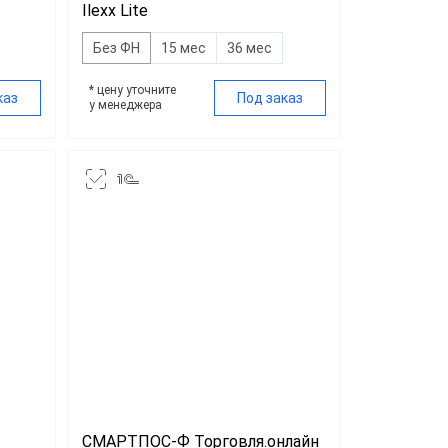
Ilexx Lite
Без ФН
15 мес
36 мес
* цену уточните
каз
Под заказ
у менеджера
СМАРТПОС-Ф Торговля.онлайн