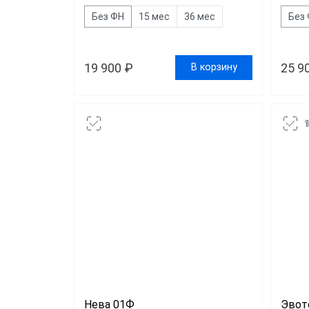
Без ФН
15 мес
36 мес
Без
19 900 ₽
25 9
В корзину
Нева 01Ф
Эвот