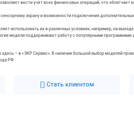
озволяют вести учёт всех финансовых операций, что облегчает к
ость печати
 сенсорному экрану и возможности подключения дополнительных
60
65
70
75
ляет использовать их в различных условиях, например, на выезде 
гие модели поддерживают работу с популярными программами дл
90
100
160
 здесь – в «ЭКР Сервис». В наличии большой выбор моделей произ
ода РФ.
Стать клиентом
евый
Белый
нжевый
Синий
ный
Возникли вопросы? Мы поможем!
отрез