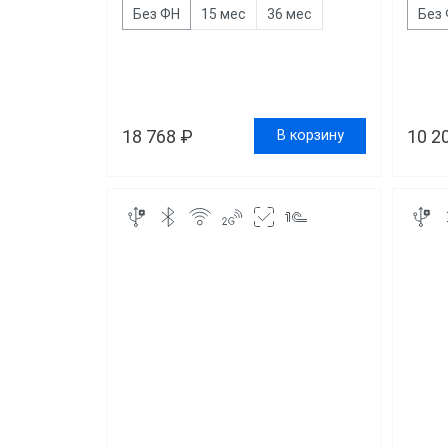
Без ФН
15 мес
36 мес
Без
18 768 ₽
10 2
В корзину