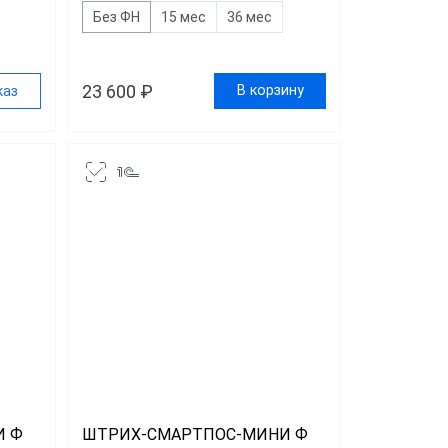
Без ФН
15 мес
36 мес
23 600 ₽
В корзину
каз
И Ф
ШТРИХ-СМАРТПОС-МИНИ Ф