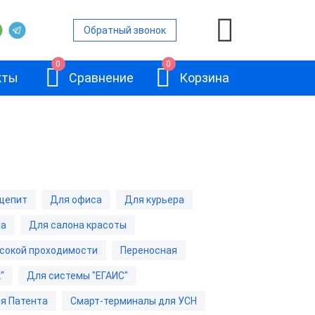
Обратный звонок
0
0
кты
Сравнение
Корзина
ой
щепит
Для офиса
Для курьера
и
да
Для салона красоты
АТОЛ Sigma 10
и
сокой проходимости
Переносная
"
Для системы "ЕГАИС"
и
я Патента
Смарт-терминалы для УСН