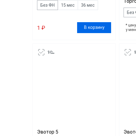
Торг
Доста
Без ФН
15 мес
36 мес
Без
Общеп
* цен
1 ₽
В корзину
у мен
Эвотор 5
Эвото