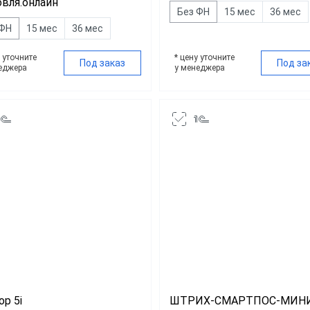
овля.онлайн
вка
Без ФН
15 мес
36 мес
 ФН
15 мес
36 мес
ит
у уточните
* цену уточните
Под заказ
Под за
еджера
у менеджера
р 5i
ШТРИХ-СМАРТПОС-МИН