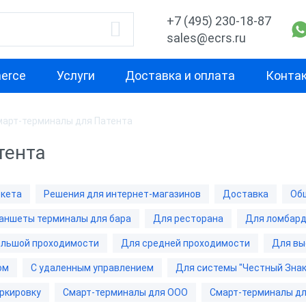
+7 (495) 230-18-87
sales@ecrs.ru
erce
Услуги
Доставка и оплата
Конта
март-терминалы для Патента
водитель
Назначение
Свойство
тента
Для офиса
Маленькая
Для курьера
Для небольш
ркета
Решения для интернет-магазинов
Доставка
Об
проходимост
ОР
Для ИП
аншеты терминалы для бара
Для ресторана
Для ломбар
Для средней
а
Для кафе
проходимост
ольшой проходимости
Для средней проходимости
Для вы
b
Для фастфуда
ом
С удаленным управлением
Для системы "Честный Знак
Для высокой
проходимост
рий
Планшеты терминалы
ркировку
Смарт-терминалы для ООО
Смарт-терминалы дл