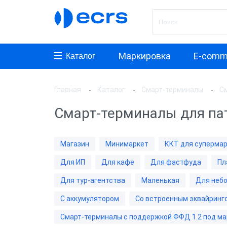
Маркировка
E-comm
Каталог
Главная
Каталог
Смарт-терминалы
С
Произ
Смарт-терминалы для па
АТОЛ
aQsi
Магазин
Минимаркет
ККТ для суперма
ЭВОТ
Для ИП
Для кафе
Для фастфуда
Пл
Мещер
Для тур-агентства
Маленькая
Для неб
Paymo
С аккумулятором
Со встроенным эквайринг
Мерку
Смарт-терминалы с поддержкой ФФД 1.2 под ма