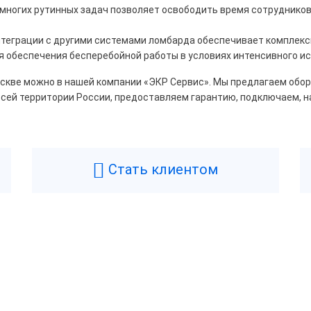
ногих рутинных задач позволяет освободить время сотрудников 
Center
PayTor
еграции с другими системами ломбарда обеспечивает комплексн
eh
Wintec
АТОЛ
 обеспечения бесперебойной работы в условиях интенсивного ис
ИХ-М
скве можно в нашей компании «ЭКР Сервис». Мы предлагаем обору
всей территории России, предоставляем гарантию, подключаем, 
ый
Серый
Черный
Стать клиентом
лючение дисплея
пателя
Да
Нет
Возникли вопросы? Мы поможем!
Оставьте телефон и мы перезвоним.
ессор