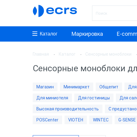
Маркировка
E-comm
Каталог
Главная
Каталог
Сенсорные моноблоки
Произ
Сенсорные моноблоки д
АТОЛ
Posifle
Магазин
Минимаркет
Общепит
Для
MyPos
Для миниотеля
Для гостиницы
Для сал
ШТРИ
Высокая производительность
С предустано
PayTor
POSCenter
VIOTEH
WINTEC
G-SENSE
POSCe