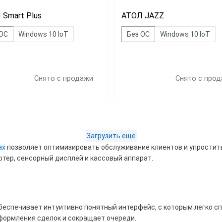
 Smart Plus
АТОЛ JAZZ
 ОС
Windows 10 IoT
Без ОС
Windows 10 IoT
Снято с продажи
Снято с про
Загрузить еще
Дешевле 52 650 ₽
ах
позволяет оптимизировать обслуживание клиентов и упростить
50 ₽ — 60 079 ₽
тер, сенсорный дисплей и кассовый аппарат.
ше 62 000 ₽
беспечивает интуитивно понятный интерфейс, с которым легко с
д
оформления сделок и сокращает очереди.