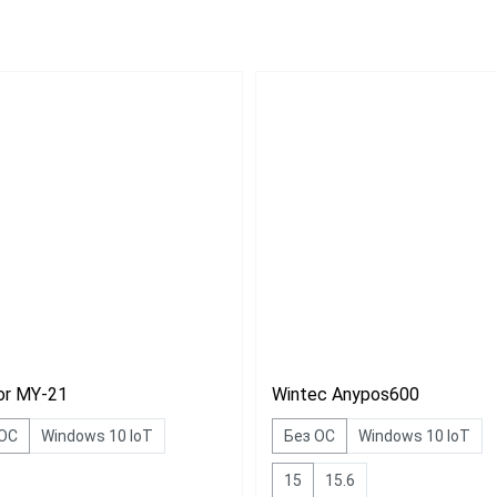
Для миниотеля
H
Для гостиницы
C
Для салона красоты
SE
бизнеса
ин
аркет
ит
or MY-21
Wintec Anypos600
 ОС
Windows 10 IoT
Без ОС
Windows 10 IoT
15
15.6