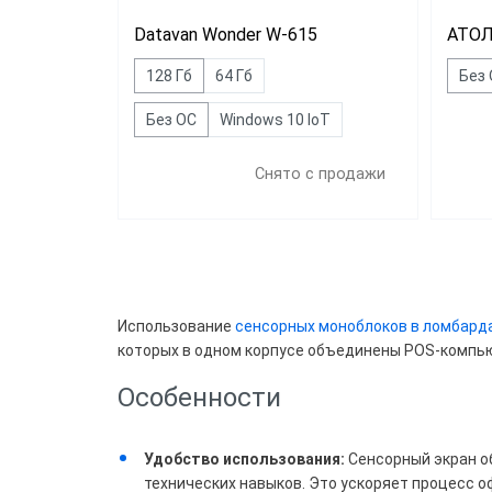
Datavan Wonder W-615
АТОЛ
128 Гб
64 Гб
Без
Без ОС
Windows 10 IoT
Снято с продажи
Цена
Все
Использование
сенсорных моноблоков в ломбард
53 5
которых в одном корпусе объединены POS-компью
Свы
Особенности
Удобство использования:
Сенсорный экран о
Брен
технических навыков. Это ускоряет процесс 