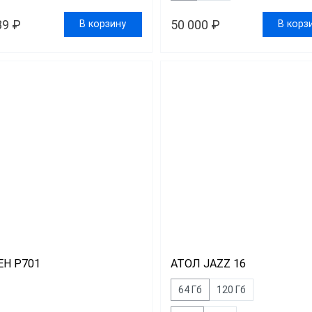
89 ₽
50 000 ₽
В корзину
В корз
EH P701
АТОЛ JAZZ 16
64 Гб
120 Гб