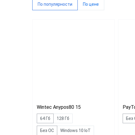
По популярности
По цене
VIOTE
WINTE
G-SEN
Sam4s
Виды 
Магаз
Миним
Общеп
Wintec Anypos80 15
PayT
64 Гб
128 Гб
Без
Без ОС
Windows 10 IoT