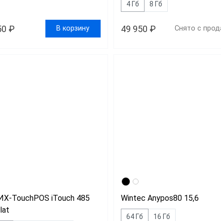
4 Гб
8 Гб
50 ₽
49 950 ₽
В корзину
Снято с про
Х-TouchPOS iTouch 485
Wintec Anypos80 15,6
lat
64 Гб
16 Гб