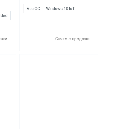
Без ОС
Windows 10 IoT
dded
дажи
Снято с продажи