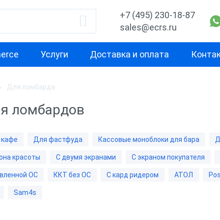
+7 (495) 230-18-87
sales@ecrs.ru
erce
Услуги
Доставка и оплата
Конта
Для ломбарда
водитель
Назначение
Свойство
ля ломбардов
Для кафе
С двумя экра
x
Для фастфуда
Высокая
 кафе
Для фастфуда
Кассовые моноблоки для бара
Д
производител
Кассовые моноблоки
она красоты
С двумя экранами
С экраном покупателя
для бара
С предустано
Х-М
вленной ОС
ККТ без ОС
С кард ридером
АТОЛ
Pos
Для ресторана
ККТ без ОС
Sam4s
Для ломбарда
С кард ридер
nter