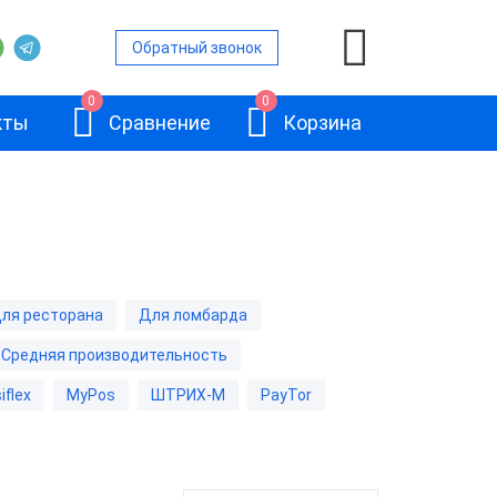
Обратный звонок
0
0
кты
Сравнение
Корзина
нами
ля ресторана
Для ломбарда
ьность
Средняя производительность
вленной ОС
АТОЛ JAZZ 15
iflex
MyPos
ШТРИХ-М
PayTor
ом