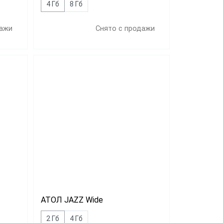
4 Гб
8 Гб
дажи
Снято с продажи
АТОЛ JAZZ Wide
2 Гб
4 Гб