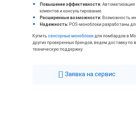
Повышение эффективности:
Автоматизация м
POS
клиентов и консультирование.
Расширенные возможности:
Возможность инт
Viot
Надежность:
POS-моноблоки разработаны для
ШТР
Купить
сенсорные моноблоки
для ломбардов в Мо
других проверенных брендов, ведем доставку по 
техническую поддержку.
Цвет
Бел
Заявка на сервис
Подк
поку
Все
Проц