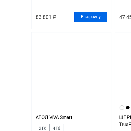
83 801 ₽
47 4
В корзину
АТОЛ ViVA Smart
ШТРИ
TrueF
2 Гб
4 Гб