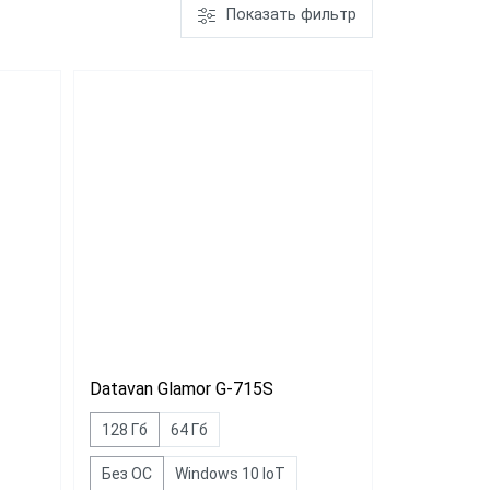
Показать фильтр
PayTor MY-21
Wintec
Anypos80 15
Datavan Glamor G-715S
128 Гб
64 Гб
Без ОС
Windows 10 IoT