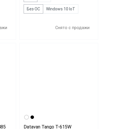
Без ОС
Windows 10 IoT
дажи
Снято с продажи
485
Datavan Tango T-615W