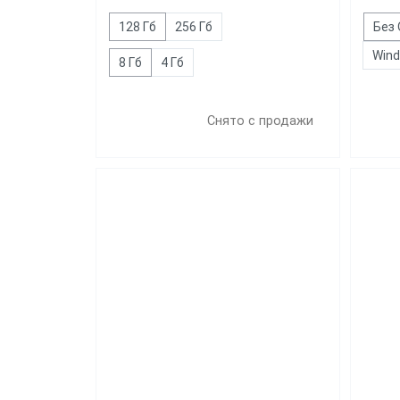
128 Гб
256 Гб
Без
Win
8 Гб
4 Гб
Снято с продажи