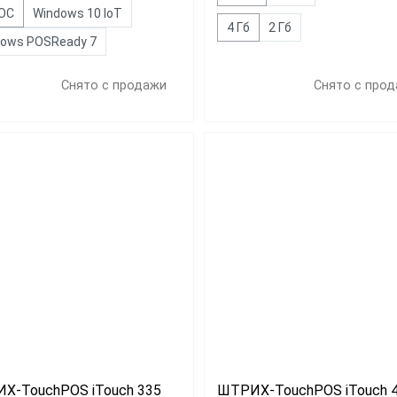
 ОС
Windows 10 IoT
4 Гб
2 Гб
dows POSReady 7
Снято с продажи
Снято с про
Х-TouchPOS iTouch 335
ШТРИХ-TouchPOS iTouch 