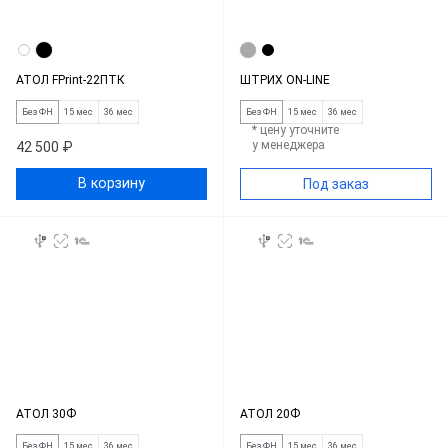
АТОЛ FPrint-22ПТК
ШТРИХ ON-LINE
Без ФН
15 мес
36 мес
Без ФН
15 мес
36 мес
* цену уточните
у менеджера
42 500 ₽
В корзину
Под заказ
АТОЛ 30Ф
АТОЛ 20Ф
Без ФН
15 мес
36 мес
Без ФН
15 мес
36 мес