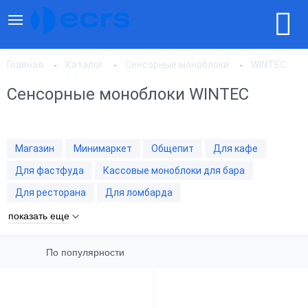
Главная
Каталог
Сенсорные моноблоки
WINTEC
Сенсорные моноблоки WINTEC
По популярности
Магазин
Минимаркет
Общепит
Для кафе
По цене, по возрастанию
Для фастфуда
Кассовые моноблоки для бара
Для ресторана
Для ломбарда
По цене, по убыванию
показать еще
По популярности