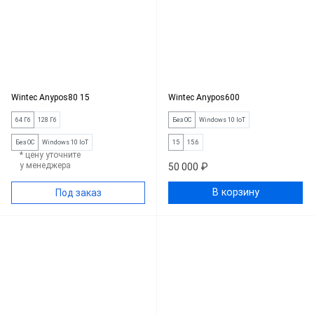
Wintec Anypos80 15
Wintec Anypos600
64 Гб
128 Гб
Без ОС
Windows 10 IoT
Без ОС
Windows 10 IoT
15
15.6
* цену уточните
у менеджера
50 000 ₽
В корзину
Под заказ