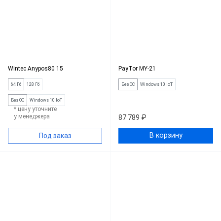
Wintec Anypos80 15
PayTor MY-21
64 Гб
128 Гб
Без ОС
Windows 10 IoT
Без ОС
Windows 10 IoT
* цену уточните
у менеджера
87 789 ₽
В корзину
Под заказ