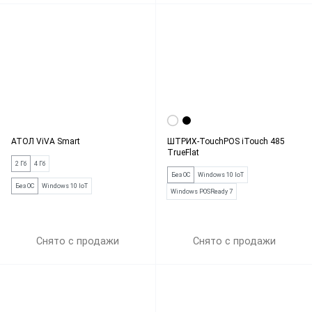
АТОЛ ViVA Smart
ШТРИХ-TouchPOS iTouch 485
TrueFlat
2 Гб
4 Гб
Без ОС
Windows 10 IoT
Без ОС
Windows 10 IoT
Windows POSReady 7
Снято с продажи
Снято с продажи