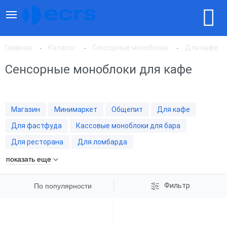
Главная
Каталог
Сенсорные моноблоки
Для кафе
Сенсорные моноблоки для кафе
По популярности
Магазин
Минимаркет
Общепит
Для кафе
По цене, по возрастанию
Для фастфуда
Кассовые моноблоки для бара
Для ресторана
Для ломбарда
По цене, по убыванию
показать еще
Фильтр
По популярности