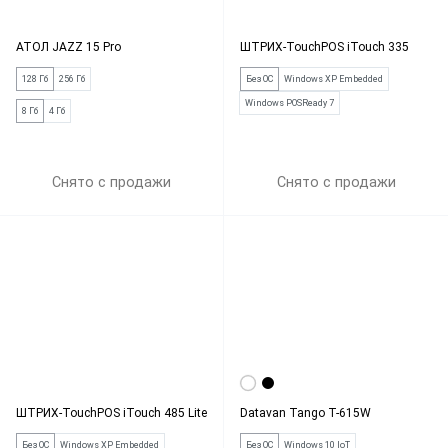
АТОЛ JAZZ 15 Pro
ШТРИХ-TouchPOS iTouch 335
128 Гб
256 Гб
Без ОС
Windows XP Embedded
Windows POSReady 7
8 Гб
4 Гб
Снято с продажи
Снято с продажи
ШТРИХ-TouchPOS iTouch 485 Lite
Datavan Tango T-615W
Без ОС
Windows XP Embedded
Без ОС
Windows 10 IoT