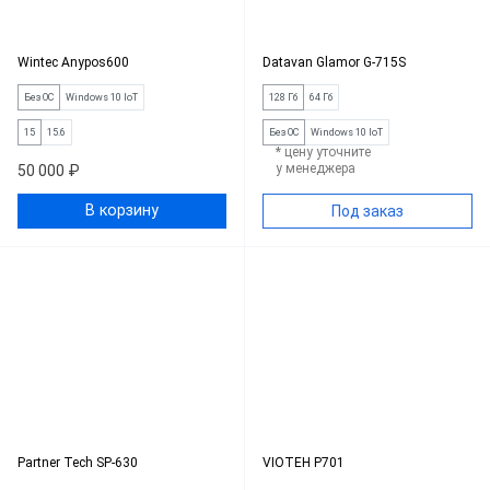
Wintec Anypos600
Datavan Glamor G-715S
Без ОС
Windows 10 IoT
128 Гб
64 Гб
15
15.6
Без ОС
Windows 10 IoT
* цену уточните
у менеджера
50 000 ₽
В корзину
Под заказ
Partner Tech SP-630
VIOTEH P701