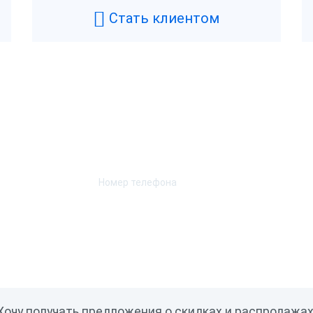
Стать клиентом
анический
ктронный
етная прорезь
Возникли вопросы? Мы поможем!
Да
Нет
Оставьте телефон и мы перезвоним.
атор купюр
Металл
Пластик
ль
нтия
Хочу получать предложения о скидках и распродажах