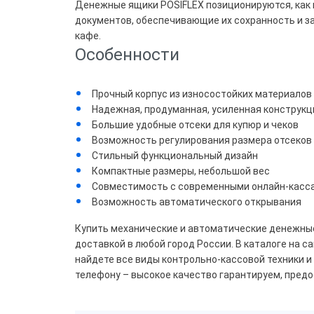
Денежные ящики POSIFLEX позиционируются, как в
документов, обеспечивающие их сохранность и за
Беж
кафе.
Особенности
Чер
Прочный корпус из износостойких материалов
Коли
Надежная, продуманная, усиленная конструкц
Большие удобные отсеки для купюр и чеков
для 
Возможность регулирования размера отсеков
Стильный функциональный дизайн
2
Компактные размеры, небольшой вес
Совместимость с современными онлайн-касс
Возможность автоматического открывания
Коли
для 
Купить механические и автоматические денежные
доставкой в любой город России. В каталоге на 
3
найдете все виды контрольно-кассовой техники и
телефону – высокое качество гарантируем, пред
Тип 