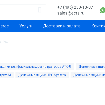
+7 (495) 230-18-87
sales@ecrs.ru
erce
Услуги
Доставка и оплата
Конта
siflex
водитель
Подключение
Распайка
ные ящики АТОЛ
Механические
АТОЛ
ные ящики
Электронные
Штрих-М
ящики для фискальных регистраторов АТОЛ
Денежные ящики
-М
трих-М
Денежные ящики HPC System
Денежные ящики ч
ные ящики HPC
m
рий