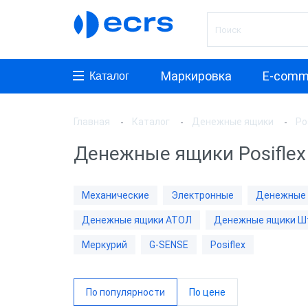
Маркировка
E-comm
Каталог
Главная
Каталог
Денежные ящики
Po
Произ
Денежные ящики Posiflex
Денеж
Денеж
Механические
Электронные
Денежные 
Штрих
Денежные ящики АТОЛ
Денежные ящики Ш
Денеж
Syste
Меркурий
G-SENSE
Posiflex
PayTor
По популярности
По цене
Мерку