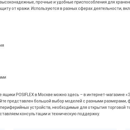
ысоконадежные, прочные и удобные приспособления для хранения
щиту от кражи. Используются в разных сферах деятельности, вкл
евый
Белый
ный
чество отделений
ия
купюр
4
5
6
7
ами
чество отделений
монет
 ящики POSIFLEX в Москве можно здесь – в интернет-магазине «
сайте представлен большой выбор моделей с разными размерами,
5
7
8
 периферийных устройств, необходимые для открытия торговой то
оставляем консультации и техническую поддержку.
ящика