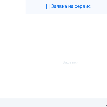
Заявка на сервис
Мех
Эле
Секр
Все
Фикс
Нет
Ста
Гара