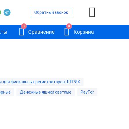
Обратный звонок
0
0
кты
Сравнение
Корзина
 для фискальных регистраторов ШТРИХ
ерные
Денежные ящики светлые
PayTor
АТОЛ SB-245