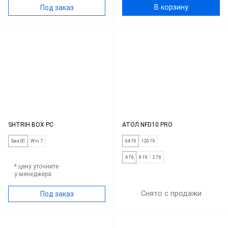
В корзину
Под заказ
SHTRIH BOX PC
АТОЛ NFD10 PRO
Без ОС
Win 7
64 Гб
120 Гб
4 Гб
8 Гб
2 Гб
* цену уточните
у менеджера
Снято с продажи
Под заказ