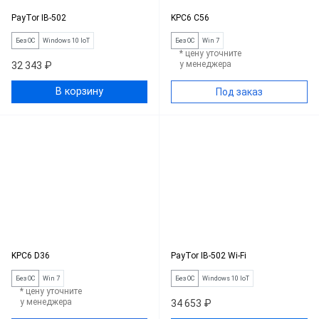
PayTor IB-502
KPC6 C56
Без ОС
Windows 10 IoT
Без ОС
Win 7
* цену уточните
у менеджера
32 343 ₽
В корзину
Под заказ
KPC6 D36
PayTor IB-502 Wi-Fi
Без ОС
Win 7
Без ОС
Windows 10 IoT
* цену уточните
у менеджера
34 653 ₽