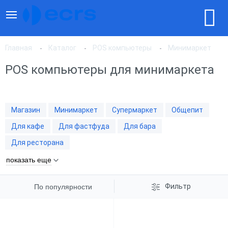
Главная
Каталог
POS компьютеры
Минимаркет
POS компьютеры для минимаркета
По популярности
Магазин
Минимаркет
Супермаркет
Общепит
По цене, по возрастанию
Для кафе
Для фастфуда
Для бара
Для ресторана
По цене, по убыванию
показать еще
Фильтр
По популярности