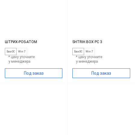
ШТРИХ-POS-ATOM
SHTRIH BOX PC 3
Без ОС
Win 7
Без ОС
Win 7
* цену уточните
* цену уточните
у менеджера
у менеджера
Под заказ
Под заказ