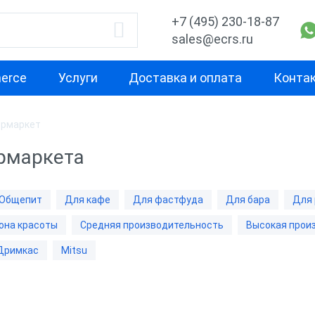
+7 (495) 230-18-87
sales@ecrs.ru
erce
Услуги
Доставка и оплата
Конта
ермаркет
водитель
Назначение
Свойство
рмаркета
Для кафе
Для ресторан
Х-М
Для фастфуда
Средняя
Общепит
Для кафе
Для фастфуда
Для бара
Для 
производител
Для бара
она красоты
Средняя производительность
Высокая прои
Высокая
ас
Для ломбарда
производител
Дримкас
Mitsu
Для миниотеля
С предустано
Для гостиницы
Без ОС
бизнеса