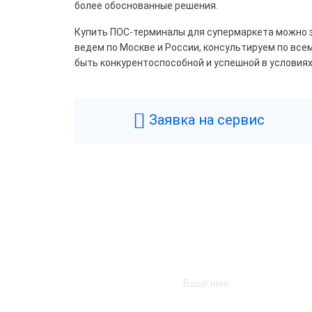
более обоснованные решения.
Проц
Купить ПОС-терминалы для супермаркета можно зд
ведем по Москве и России, консультируем по вс
Allw
быть конкурентоспособной и успешной в условия
ARM 
Inte
Заявка на сервис
Inte
Inte
Inte
Inte
Inte
Част