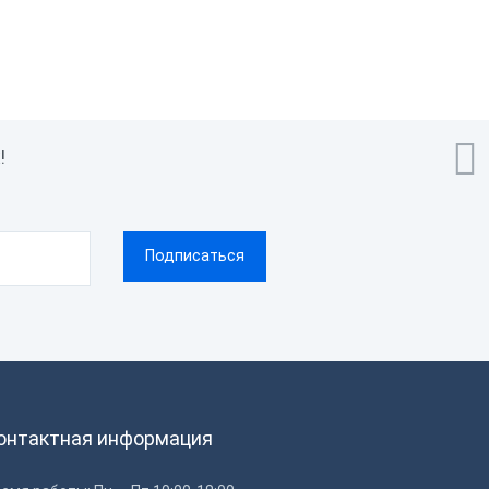

!
онтактная информация