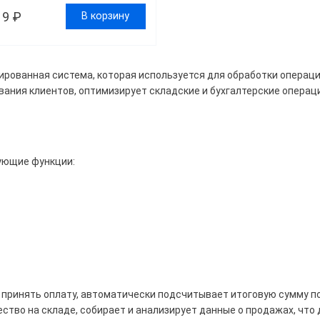
19 ₽
В корзину
ированная система, которая используется для обработки операци
вания клиентов, оптимизирует складские и бухгалтерские операц
Дешевле 30 495 ₽
ше 31 419 ₽
ующие функции:
д
ИХ-М
принять оплату, автоматически подсчитывает итоговую сумму пок
ный
чество на складе, собирает и анализирует данные о продажах, чт