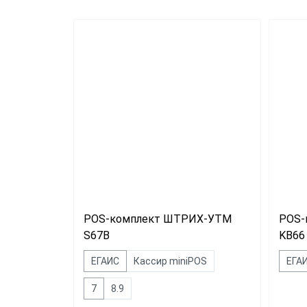
Магаз
Миним
Супер
Общеп
POS-комплект ШТРИХ-УТМ
POS-
S67B
KB66
ЕГАИС
Кассир miniPOS
ЕГА
7
8.9