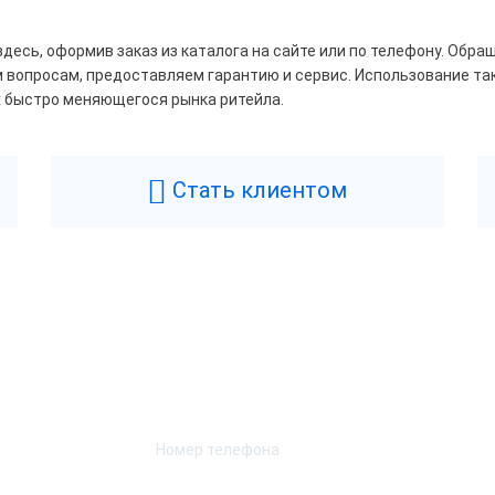
ессор
есь, оформив заказ из каталога на сайте или по телефону. Обр
ем вопросам, предоставляем гарантию и сервис. Использование т
inner A64
х быстро меняющегося рынка ритейла.
Cortex A9
l Atom BayTrail Z3735F
Стать клиентом
l Atom x5-z8350
l Celeron J1900
l Celeron J3455
Возникли вопросы? Мы поможем!
l Celeron J4125
Оставьте телефон и мы перезвоним.
l Celeron N3350
ота процессора, ГГц