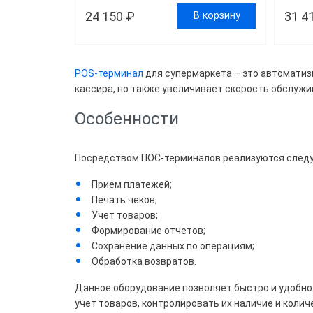
24 150 ₽
31 4
В корзину
Цена
POS-терминал
для супермаркета – это автоматиз
кассира, но также увеличивает скорость обслужи
Все
Особенности
Свы
Посредством ПОС-терминалов реализуются след
Брен
Прием платежей;
Печать чеков;
ШТР
Учет товаров;
Формирование отчетов;
Сохранение данных по операциям;
Цвет
Обработка возвратов.
Данное оборудование позволяет быстро и удобно 
Чер
учет товаров, контролировать их наличие и коли