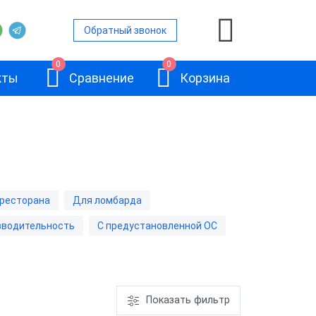
Обратный звонок
0
0
кты
Сравнение
Корзина
а
ресторана
Для ломбарда
ьность
зводительность
С предустановленной ОС
Базовый
ьность
терминал
ШТРИХ-УТМ
вленной ОС
Показать фильтр