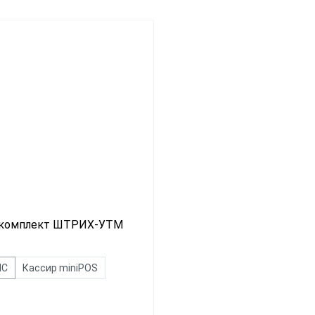
Для салона красоты
ин
аркет
маркет
ит
комплект ШТРИХ-УТМ
ИС
Кассир miniPOS