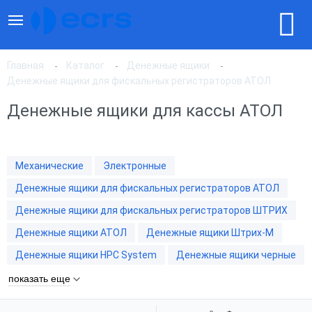
Главная
Каталог
Денежные ящики
Денежные ящики для фискальных регистраторов АТОЛ
Денежные ящики для кассы АТОЛ
По популярности
По цене, по возрастанию
Механические
Электронные
Денежные ящики для фискальных регистраторов АТОЛ
По цене, по убыванию
Денежные ящики для фискальных регистраторов ШТРИХ
Денежные ящики АТОЛ
Денежные ящики Штрих-М
Денежные ящики HPC System
Денежные ящики черные
показать еще