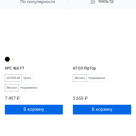
Фильтр
По популярности
HPC 460 FT
АТОЛ FlipTop
ШТРИХ-М
Epson
Металл
Нержавейка
Металл
Нержавейка
7 497 ₽
5 650 ₽
В корзину
В корзину