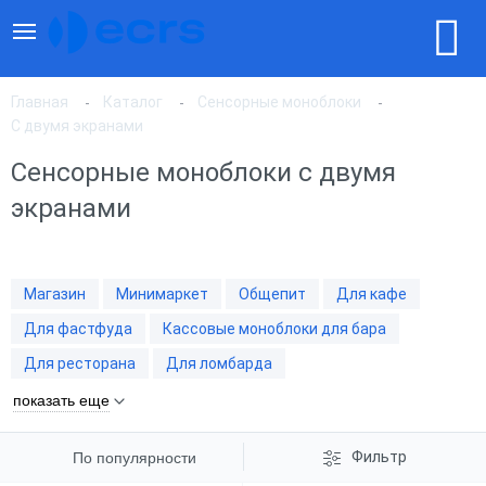
Главная
Каталог
Сенсорные моноблоки
С двумя экранами
Сенсорные моноблоки с двумя
По популярности
экранами
По цене, по возрастанию
Магазин
Минимаркет
Общепит
Для кафе
По цене, по убыванию
Для фастфуда
Кассовые моноблоки для бара
Для ресторана
Для ломбарда
показать еще
Фильтр
По популярности