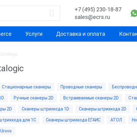
+7 (495) 230-18-87
sales@ecrs.ru
erce
Услуги
Доставка и оплата
Конта
Datalogic
водитель
1D
2D
alogic
Проводные сканеры
Ручные скане
ell
Ручные сканеры
Встраиваемы
Стационарные сканеры
Проводные сканеры
Беспроводн
Стационарны
1D
Ручные сканеры 2D
Встраиваемые сканеры 2D
Ста
CH
Проводные с
ры 2D
Сканеры штрихкода 1D
Сканеры штрихкода 2D
Беспроводны
штрихкода для 1С
Сканеры штрихкода ЕГАИС
АТОЛ
Ho
Urovo