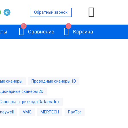
Обратный звонок
0
0
кты
Сравнение
Корзина
ры
е сканеры
ые сканеры
Проводные сканеры 1D
е сканеры
ционарные сканеры 2D
АТОЛ SB2108
канеры
Plus
Сканеры штрихкода Datamatrix
е сканеры
neywell
VMC
MERTECH
PayTor