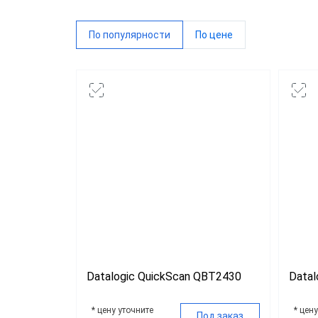
Datalo
По популярности
По цене
G-SEN
IDZOR
Urovo
Тип с
Ручны
Встра
Стаци
Беспр
Datalogic QuickScan QBT2430
Datal
Скане
Скане
* цену уточните
* цен
Под заказ