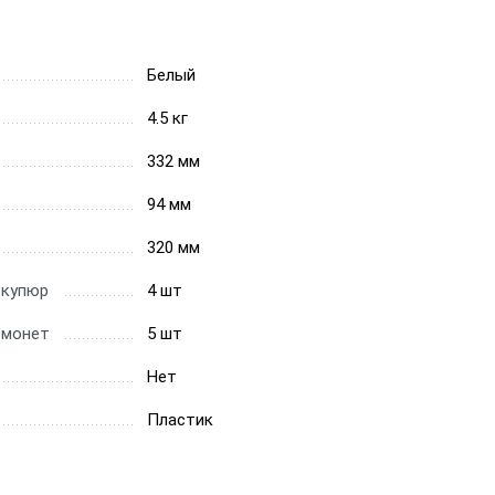
Белый
4.5 кг
332 мм
94 мм
320 мм
 купюр
4 шт
 монет
5 шт
Нет
Пластик