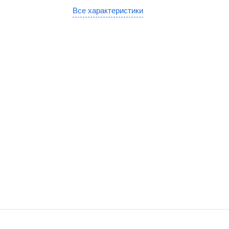
Все характеристики
SE
x
тво
е
ые