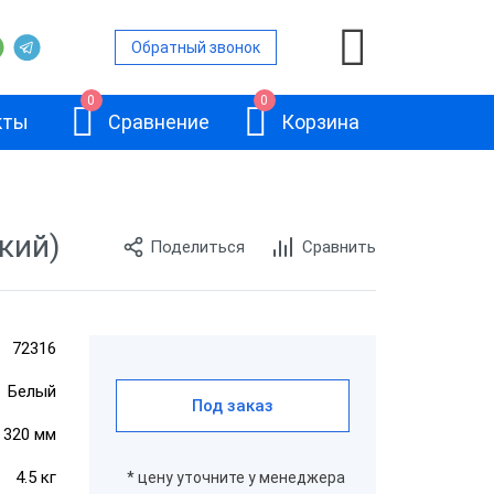
Обратный звонок
0
0
кты
Сравнение
Корзина
кий)
Поделиться
Сравнить
72316
АТОЛ SB-245
Белый
Под заказ
× 320 мм
4.5 кг
* цену уточните у менеджера