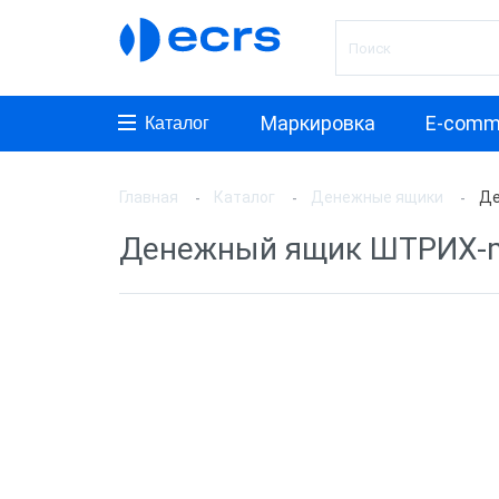
Маркировка
E-comm
Каталог
Главная
Каталог
Денежные ящики
Де
Произ
Денежный ящик ШТРИХ-mi
Денеж
Денеж
Штрих
Денеж
Syste
PayTor
Мерку