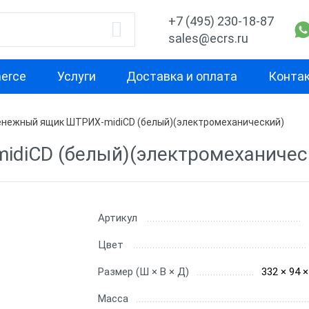
+7 (495) 230-18-87
sales@ecrs.ru
erce
Услуги
Доставка и оплата
Конта
нежный ящик ШТРИХ-midiCD (белый)(электромеханический)
водитель
Подключение
Распайка
diCD (белый)(электромеханичес
ные ящики АТОЛ
Механические
АТОЛ
ные ящики
Электронные
Штрих-М
-М
Артикул
ные ящики HPC
Цвет
m
Размер (Ш × В × Д)
332 × 94 
Масса
рий