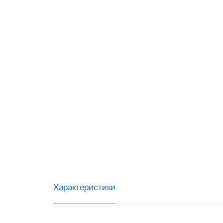
G-SEN
Posifle
Свойс
Черны
Светл
Характеристики