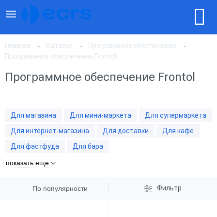
Главная
Каталог
Программное обеспечение
Программное обеспечение Frontol
Программное обеспечение Frontol
По популярности
По цене, по возрастанию
Для магазина
Для мини-маркета
Для супермаркета
Для интернет-магазина
Для доставки
Для кафе
По цене, по убыванию
Для фастфуда
Для бара
показать еще
Фильтр
По популярности