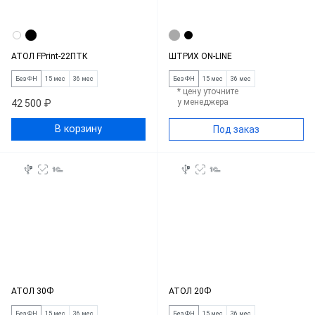
АТОЛ FPrint-22ПТК
ШТРИХ ON-LINE
Без ФН
15 мес
36 мес
Без ФН
15 мес
36 мес
* цену уточните
у менеджера
42 500 ₽
В корзину
Под заказ
АТОЛ 30Ф
АТОЛ 20Ф
Без ФН
15 мес
36 мес
Без ФН
15 мес
36 мес