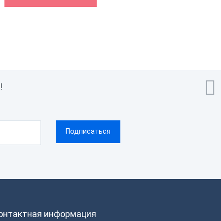

!
онтактная информация