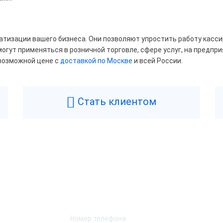
ный
тизации вашего бизнеса. Они позволяют упростить работу касси
отрез
огут применяться в розничной торговле, сфере услуг, на предпр
возможной цене с
доставкой по Москве
и всей России.
Да
Нет
Стать клиентом
на чековой ленты
80
мулятор
Возникли вопросы? Мы поможем!
Да
Нет
Оставьте телефон и мы перезвоним.
лючение денежного