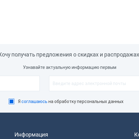
а
Да
Нет
лючение дисплея
пателя
Хочу получать предложения о скидках и распродажах
Да
Нет
Узнавайте актуальную информацию первым
лючение сканера
хкода
Я
соглашаюсь
на обработку персональных данных
Да
Нет
енное обновление
Информация
К
ивки