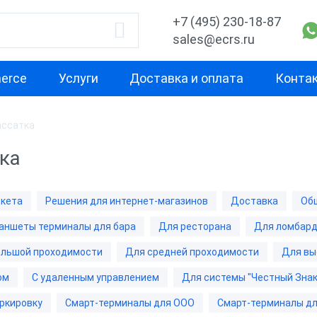
+7 (495) 230-18-87
sales@ecrs.ru
erce
Услуги
Доставка и оплата
Конта
ассатка
водитель
Назначение
Свойство
ка
Для офиса
Маленькая
Для курьера
Для небольш
ркета
Решения для интернет-магазинов
Доставка
Об
проходимост
ОР
Для ИП
аншеты терминалы для бара
Для ресторана
Для ломбар
Для средней
а
Для кафе
проходимост
ольшой проходимости
Для средней проходимости
Для вы
b
Для фастфуда
ом
С удаленным управлением
Для системы "Честный Знак
Для высокой
проходимост
рий
Планшеты терминалы
ркировку
Смарт-терминалы для ООО
Смарт-терминалы дл