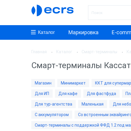
Маркировка
E-comm
Каталог
Главная
Каталог
Смарт-терминалы
К
Произ
Смарт-терминалы Кассат
АТОЛ
aQsi
Магазин
Минимаркет
ККТ для суперма
ЭВОТ
Для ИП
Для кафе
Для фастфуда
Пл
Мещер
Для тур-агентства
Маленькая
Для неб
Paymo
С аккумулятором
Со встроенным эквайринг
Мерку
Смарт-терминалы с поддержкой ФФД 1.2 под ма