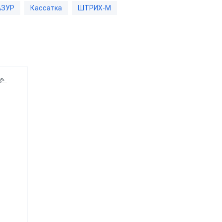
АЗУР
Кассатка
ШТРИХ-М
ром
aQsi-5Ф с
ым
эквайрингом
"Честный
"ЕГАИС"
Эвотор 5i