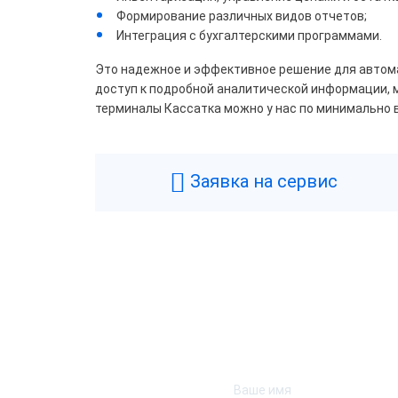
Чер
Формирование различных видов отчетов;
Интеграция с бухгалтерскими программами.
Это надежное и эффективное решение для автома
Авто
доступ к подробной аналитической информации, м
терминалы Кассатка можно у нас по минимально 
Все
Заявка на сервис
Шири
58
Акку
Все
Подк