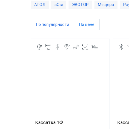
АТОЛ
aQsi
ЭВОТОР
Мещера
Pa
Дримк
MSPO
По популярности
По цене
POSCe
АЗУР
Касса
Виды 
Магаз
Миним
ККТ д
Решени
магаз
Кассатка 1Ф
Касс