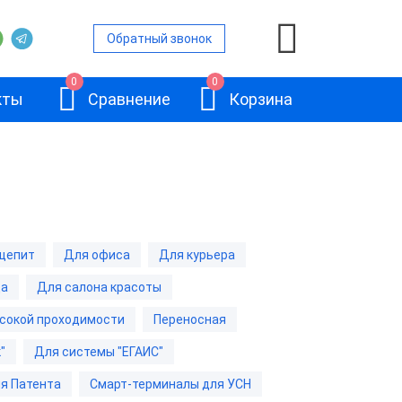
Обратный звонок
0
0
кты
Сравнение
Корзина
ой
щепит
Для офиса
Для курьера
и
да
Для салона красоты
АТОЛ Sigma 10
и
сокой проходимости
Переносная
"
Для системы "ЕГАИС"
и
я Патента
Смарт-терминалы для УСН