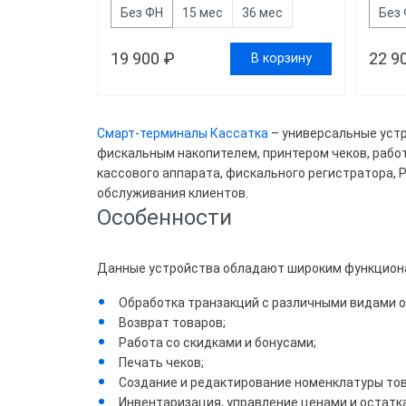
Доста
Без ФН
15 мес
36 мес
Без
Общеп
19 900 ₽
22 9
В корзину
Скор
Смарт-терминалы Кассатка
– универсальные устр
фискальным накопителем, принтером чеков, рабо
50
кассового аппарата, фискального регистратора, 
обслуживания клиентов.
80
Особенности
220
Данные устройства обладают широким функционал
Обработка транзакций с различными видами о
Цвет
Возврат товаров;
Работа со скидками и бонусами;
Беж
Печать чеков;
Ора
Создание и редактирование номенклатуры тов
Инвентаризация, управление ценами и остатк