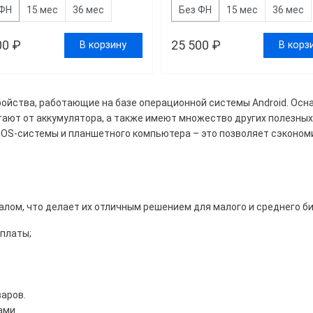
вка
 ФН
15 мес
36 мес
Без ФН
15 мес
36 мес
ит
00 ₽
25 500 ₽
В корзину
В корз
ость печати
ойства, работающие на базе операционной системы Android. Ос
тают от аккумулятора, а также имеют множество других полезны
60
65
70
75
POS-системы и планшетного компьютера – это позволяет сэконом
90
100
160
ом, что делает их отличным решением для малого и среднего би
платы;
евый
Белый
нжевый
Синий
аров.
ами.