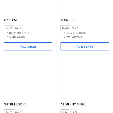
KPC6 C56
KPC6 D36
Без ОС
Win 7
Без ОС
Win 7
* цену уточните
* цену уточните
у менеджера
у менеджера
Под заказ
Под заказ
SHTRIH BOX PC
АТОЛ NFD10 PRO
Без ОС
Win 7
64 Гб
120 Гб