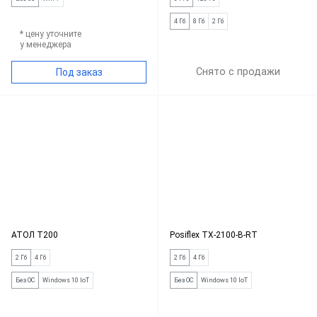
4 Гб
8 Гб
2 Гб
* цену уточните
у менеджера
Снято с продажи
Под заказ
АТОЛ Т200
Posiflex TX-2100-B-RT
2 Гб
4 Гб
2 Гб
4 Гб
Без ОС
Windows 10 IoT
Без ОС
Windows 10 IoT