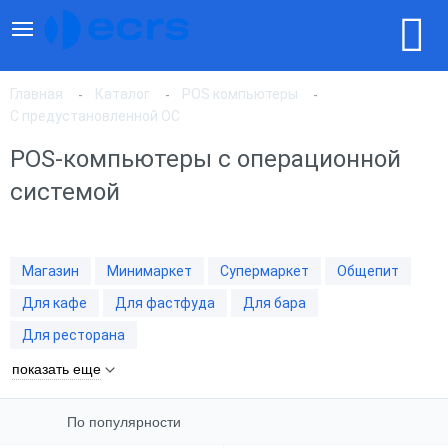
Главная
Каталог
POS компьютеры
С предустановленной ОС
POS-компьютеры с операционной
По популярности
системой
По цене, по возрастанию
Магазин
Минимаркет
Супермаркет
Общепит
По цене, по убыванию
Для кафе
Для фастфуда
Для бара
Для ресторана
показать еще
По популярности