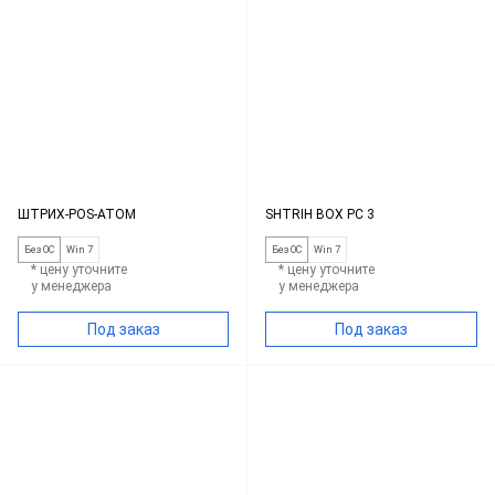
ШТРИХ-POS-ATOM
SHTRIH BOX PC 3
Без ОС
Win 7
Без ОС
Win 7
* цену уточните
* цену уточните
у менеджера
у менеджера
Под заказ
Под заказ