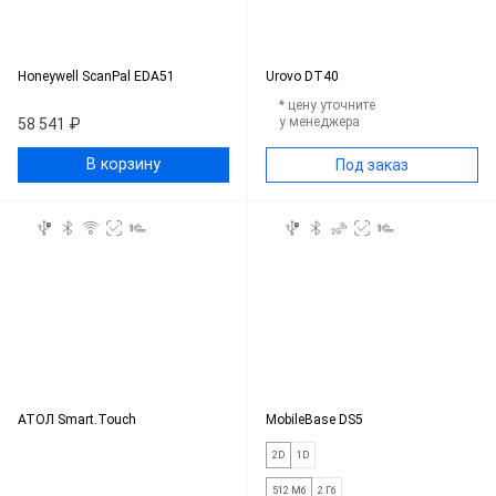
Honeywell ScanPal EDA51
Urovo DT40
* цену уточните
у менеджера
58 541 ₽
В корзину
Под заказ
АТОЛ Smart.Touch
MobileBase DS5
2D
1D
512 Мб
2 Гб