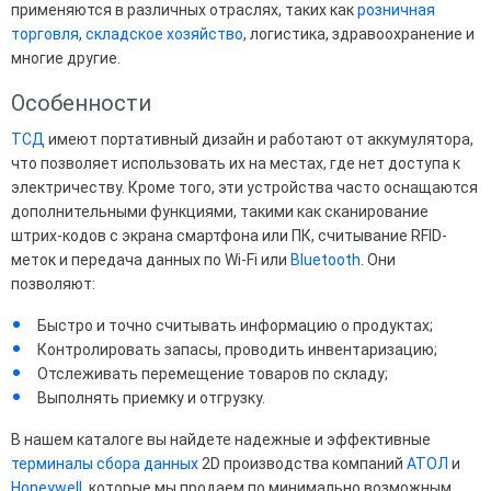
применяются в различных отраслях, таких как
розничная
торговля
,
складское хозяйство
, логистика, здравоохранение и
многие другие.
Особенности
ТСД
имеют портативный дизайн и работают от аккумулятора,
что позволяет использовать их на местах, где нет доступа к
электричеству. Кроме того, эти устройства часто оснащаются
дополнительными функциями, такими как сканирование
штрих-кодов с экрана смартфона или ПК, считывание RFID-
меток и передача данных по Wi-Fi или
Bluetooth
. Они
позволяют:
Быстро и точно считывать информацию о продуктах;
Контролировать запасы, проводить инвентаризацию;
Отслеживать перемещение товаров по складу;
Выполнять приемку и отгрузку.
В нашем каталоге вы найдете надежные и эффективные
терминалы сбора данных
2D производства компаний
АТОЛ
и
Honeywell
, которые мы продаем по минимально возможным