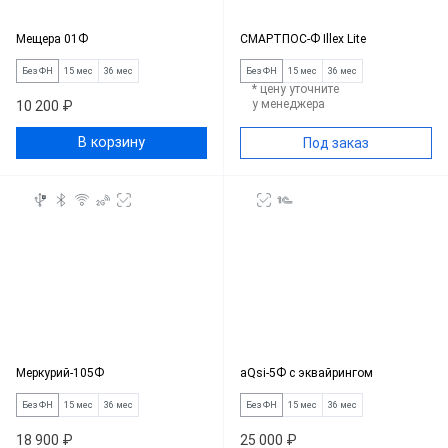
Мещера 01Ф
СМАРТПОС-Ф Illex Lite
Без ФН
15 мес
36 мес
Без ФН
15 мес
36 мес
* цену уточните
у менеджера
10 200 ₽
В корзину
Под заказ
Меркурий-105Ф
aQsi-5Ф с эквайрингом
Без ФН
15 мес
36 мес
Без ФН
15 мес
36 мес
18 900 ₽
25 000 ₽