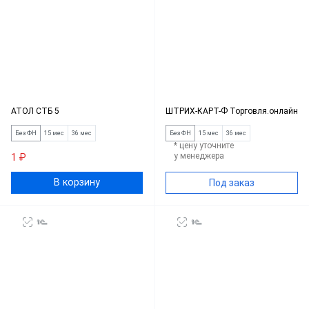
АТОЛ СТБ 5
ШТРИХ-КАРТ-Ф Торговля.онлайн
Без ФН
15 мес
36 мес
Без ФН
15 мес
36 мес
* цену уточните
у менеджера
1 ₽
В корзину
Под заказ