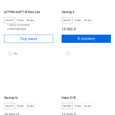
ШТРИХ-КАРТ-Ф Ilexx Lite
Эвотор 5
Без ФН
15 мес
36 мес
Без ФН
15 мес
36 мес
* цену уточните
у менеджера
19 900 ₽
В корзину
Под заказ
Эвотор 5i
Нева 01Ф
Без ФН
15 мес
36 мес
Без ФН
15 мес
36 мес