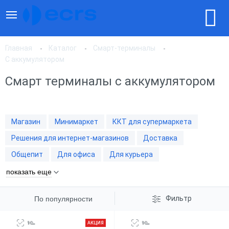
Главная
Каталог
Смарт-терминалы
С аккумулятором
Смарт терминалы с аккумулятором
По популярности
По цене, по возрастанию
Магазин
Минимаркет
ККТ для супермаркета
Решения для интернет-магазинов
Доставка
По цене, по убыванию
Общепит
Для офиса
Для курьера
показать еще
Фильтр
По популярности
АКЦИЯ