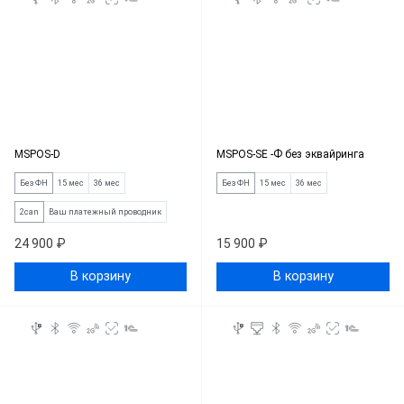
MSPOS-D
MSPOS-SE -Ф без эквайринга
Без ФН
15 мес
36 мес
Без ФН
15 мес
36 мес
2can
Ваш платежный проводник
24 900 ₽
15 900 ₽
В корзину
В корзину