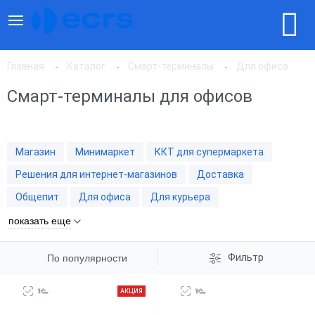
Главная
Каталог
Смарт-терминалы
Для офиса
Смарт-терминалы для офисов
По популярности
Магазин
Минимаркет
ККТ для супермаркета
По цене, по возрастанию
Решения для интернет-магазинов
Доставка
Общепит
Для офиса
Для курьера
По цене, по убыванию
показать еще
Фильтр
По популярности
АКЦИЯ