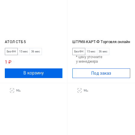
АТОЛ СТБ 5
ШТРИХ-КАРТ-Ф Торговля.онлайн
Без ФН
15 мес
36 мес
Без ФН
15 мес
36 мес
* цену уточните
у менеджера
1 ₽
В корзину
Под заказ