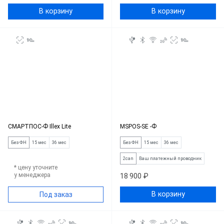
В корзину
В корзину
СМАРТПОС-Ф Illex Lite
MSPOS-SE -Ф
Без ФН
15 мес
36 мес
Без ФН
15 мес
36 мес
2can
Ваш платежный проводник
* цену уточните
у менеджера
18 900 ₽
В корзину
Под заказ