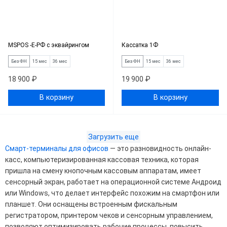
MSPOS -Е-РФ с эквайрингом
Кассатка 1Ф
Без ФН
15 мес
36 мес
Без ФН
15 мес
36 мес
18 900 ₽
19 900 ₽
В корзину
В корзину
Загрузить еще
Смарт-терминалы для офисов
— это разновидность онлайн-
касс, компьютеризированная кассовая техника, которая
пришла на смену кнопочным кассовым аппаратам, имеет
сенсорный экран, работает на операционной системе Андроид
или Windows, что делает интерфейс похожим на смартфон или
планшет. Они оснащены встроенным фискальным
регистратором, принтером чеков и сенсорным управлением,
позволяют оптимизировать рабочие процессы, повысить