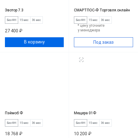
Эвотор 7.3
СМАРТПОС-Ф Торговля.онлайн
Без ФН
15 мес
36 мес
Без ФН
15 мес
36 мес
* цену уточните
у менеджера
27 400 ₽
В корзину
Под заказ
Пэймоб Ф
Мещера 01Ф
Без ФН
15 мес
36 мес
Без ФН
15 мес
36 мес
18 768 ₽
10 200 ₽