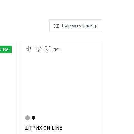
ром
ШТРИХ-М-01Ф
Показать фильтр
ает чеки
"Честный
ОЧКА
"ЕГАИС"
АТОЛ FPrint-
22ПТК
ШТРИХ ON-LINE