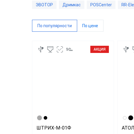
ЭВОТОР
Дримкас
POSCenter
RR-Ele
RR-Ele
ИнитП
По популярности
По цене
Пирит
ПРИМ
АКЦИЯ
Виды 
Магаз
Миним
Супер
Интер
Доста
ШТРИХ-М-01Ф
АТОЛ
Общеп