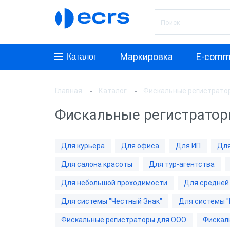
Маркировка
E-comm
Каталог
Главная
Каталог
Фискальные регистрато
Произ
Фискальные регистратор
АТОЛ
ШТРИ
Для курьера
Для офиса
Для ИП
Для
Инкот
Для салона красоты
Для тур-агентства
ЭВОТ
Для небольшой проходимости
Для средней
Дримк
Для системы "Честный Знак"
Для системы "
POSCe
Фискальные регистраторы для ООО
Фискал