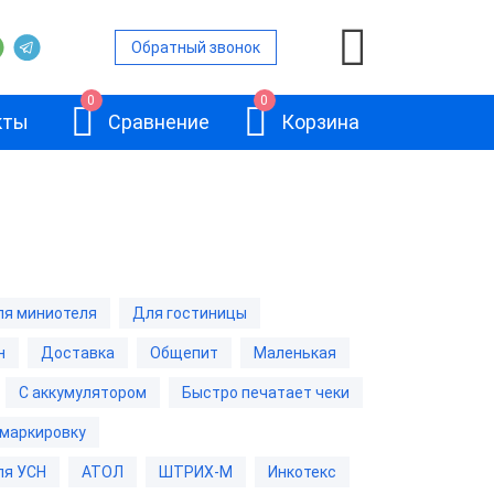
Обратный звонок
0
0
кты
Сравнение
Корзина
ой
я миниотеля
Для гостиницы
и
н
Доставка
Общепит
Маленькая
АТОЛ 11Ф
и
С аккумулятором
Быстро печатает чеки
 маркировку
и
ля УСН
АТОЛ
ШТРИХ-М
Инкотекс