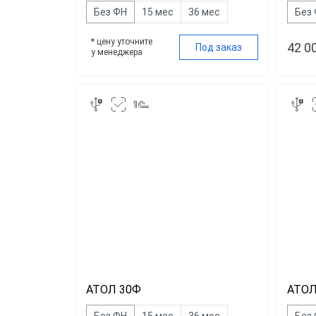
Без ФН
15 мес
36 мес
Без
* цену уточните
42 0
Под заказ
у менеджера
АТОЛ 30Ф
АТОЛ
Без ФН
15 мес
36 мес
Без