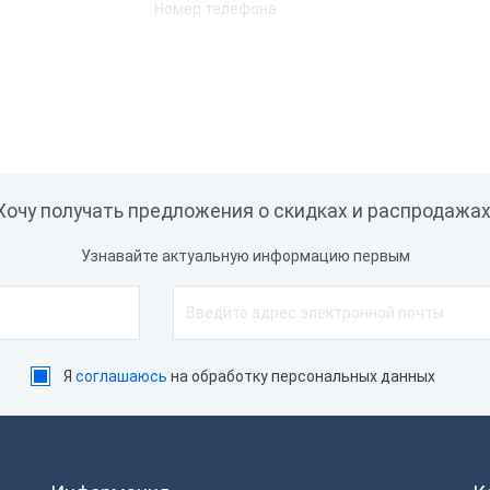
tooth
Ethernet
232
USB
WiFi
естимость
ограммным
печением
Хочу получать предложения о скидках и распродажах
Frontol
Rkeeper
Узнавайте актуальную информацию первым
Контур Маркет
 Склад
СБИС
говля Онлайн
Я
соглашаюсь
на обработку персональных данных
их-М Кассир
л передачи данных