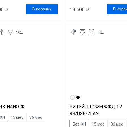
00 ₽
18 500 ₽
В корзину
В корз
ИХ-НАНО-Ф
РИТЕЙЛ-01ФМ ФФД 1.2
RS/USB/2LAN
 ФН
15 мес
36 мес
Без ФН
15 мес
36 мес