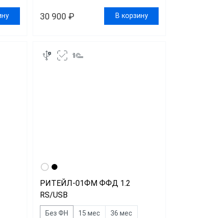
30 900 ₽
ину
В корзину
РИТЕЙЛ-01ФМ ФФД 1.2
RS/USB
Без ФН
15 мес
36 мес