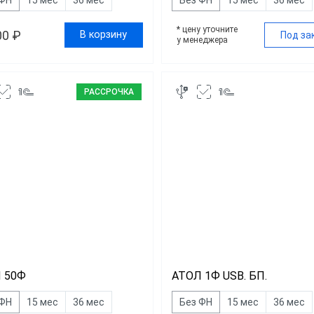
* цену уточните
00 ₽
В корзину
Под за
у менеджера
РАССРОЧКА
 50Ф
АТОЛ 1Ф USB. БП.
 ФН
15 мес
36 мес
Без ФН
15 мес
36 мес