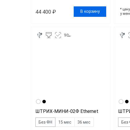
* цен
44 400 ₽
В корзину
у мен
ШТРИХ-МИНИ-02Ф Ethernet
ШТР
Без ФН
15 мес
36 мес
Без