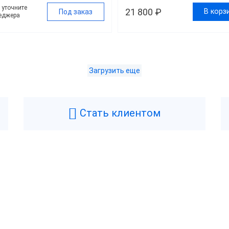
у уточните
21 800 ₽
В корз
Под заказ
еджера
Загрузить еще
Дешевле 26 300 ₽
00 ₽ — 35 700 ₽
Стать клиентом
ше 36 000 ₽
д
Center
RR-Electro
Возникли вопросы? Мы поможем!
Оставьте телефон и мы перезвоним.
рфейс подключения