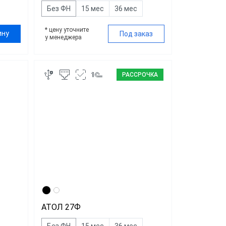
Без ФН
15 мес
36 мес
* цену уточните
ину
Под заказ
у менеджера
РАССРОЧКА
АТОЛ 27Ф
Без ФН
15 мес
36 мес