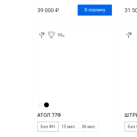
39 000 ₽
31 5
В корзину
АТОЛ 77Ф
ШТР
Без ФН
15 мес
36 мес
Без