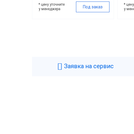
* цену уточните
* цен
Под заказ
у менеджера
у мен
Цена
Все
26 5
Заявка на сервис
Свы
Брен
POS
Инте