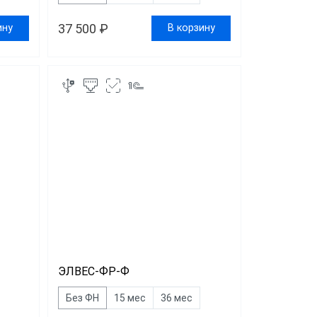
37 500 ₽
ину
В корзину
ЭЛВЕС-ФР-Ф
Без ФН
15 мес
36 мес