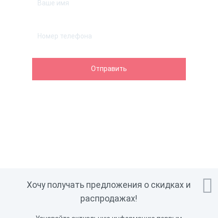
Технолоджи, ШТРИХ-М, ЭВОТОР,
Ярус, Мещера, Альфа, АК Смарт,
Электроника, RR-Electro

Хочу получать предложения о скидках и
распродажах!