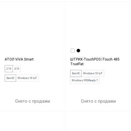
АТОЛ ViVA Smart
ШТРИХ-TouchPOS iTouch 485
TrueFlat
2 Гб
4 Гб
Без ОС
Windows 10 IoT
Без ОС
Windows 10 IoT
Windows POSReady 7
Снято с продажи
Снято с продажи