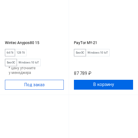
Wintec Anypos80 15
PayTor MY-21
64 Гб
128 Гб
Без ОС
Windows 10 IoT
Без ОС
Windows 10 IoT
* цену уточните
у менеджера
87 789 ₽
В корзину
Под заказ