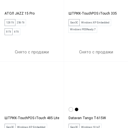
АТОЛ JAZZ 15 Pro
ШТРИХ-TouchPOS iTouch 335
128 Гб
256 Гб
Без ОС
Windows XP Embedded
Windows POSReady 7
8 Гб
4 Гб
Снято с продажи
Снято с продажи
ШТРИХ-TouchPOS iTouch 485 Lite
Datavan Tango T-615W
Без ОС
Windows XP Embedded
Без ОС
Windows 10 IoT