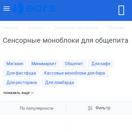
Главная
Каталог
Сенсорные моноблоки
Общепит
Сенсорные моноблоки для общепита
По популярности
Магазин
Минимаркет
Общепит
Для кафе
По цене, по возрастанию
Для фастфуда
Кассовые моноблоки для бара
Для ресторана
Для ломбарда
По цене, по убыванию
показать еще
Фильтр
По популярности