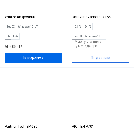
Wintec Anypos600
Datavan Glamor G-715S
Без ОС
Windows 10 IoT
128 Гб
64 Гб
15
15.6
Без ОС
Windows 10 IoT
* цену уточните
у менеджера
50 000 ₽
В корзину
Под заказ
Partner Tech SP-630
VIOTEH P701