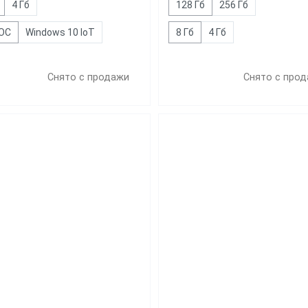
4 Гб
128 Гб
256 Гб
 ОС
Windows 10 IoT
8 Гб
4 Гб
Снято с продажи
Снято с про