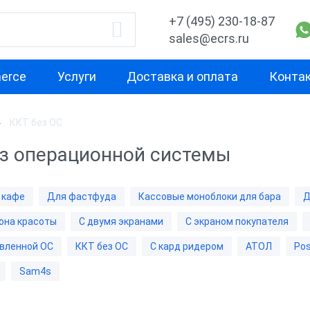
+7 (495) 230-18-87
sales@ecrs.ru
erce
Услуги
Доставка и оплата
Конта
ККТ без ОС
водитель
Назначение
Свойство
з операционной системы
Для кафе
С двумя экра
x
Для фастфуда
Высокая
 кафе
Для фастфуда
Кассовые моноблоки для бара
Д
производител
Кассовые моноблоки
она красоты
С двумя экранами
С экраном покупателя
для бара
С предустано
Х-М
вленной ОС
ККТ без ОС
С кард ридером
АТОЛ
Pos
Для ресторана
ККТ без ОС
Sam4s
Для ломбарда
С кард ридер
nter