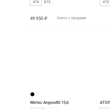
4 Гб
8 Гб
4 Гб
49 950 ₽
Снято с продажи
Wintec Anypos80 15,6
АТОЛ