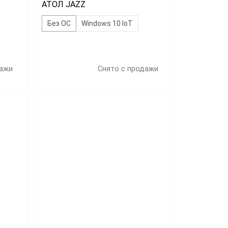
АТОЛ JAZZ
Без ОС
Windows 10 IoT
дажи
Снято с продажи