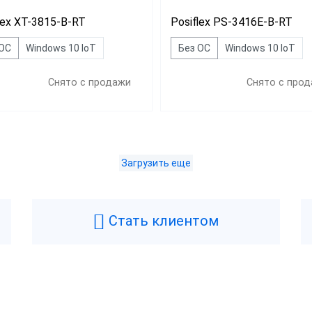
lex XT-3815-B-RT
Posiflex PS-3416E-B-RT
 ОС
Windows 10 IoT
Без ОС
Windows 10 IoT
Снято с продажи
Снято с про
Загрузить еще
Дешевле 52 650 ₽
50 ₽ — 59 990 ₽
Стать клиентом
ше 60 079 ₽
д
Center
PayTor