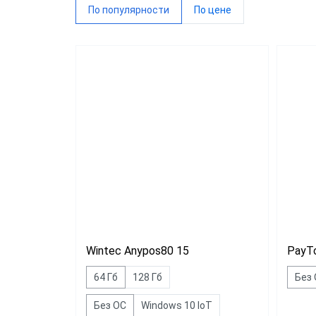
По популярности
По цене
VIOTE
WINTE
G-SEN
Sam4s
Виды 
Магаз
Миним
Общеп
Wintec Anypos80 15
PayT
64 Гб
128 Гб
Без
Без ОС
Windows 10 IoT