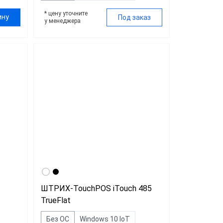
* цену уточните
ину
Под заказ
у менеджера
ШТРИХ-TouchPOS iTouch 485
TrueFlat
Без ОС
Windows 10 IoT