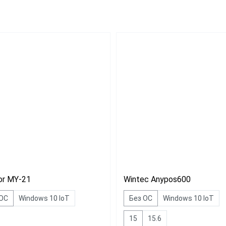
Для миниотеля
H
Для гостиницы
C
Для салона красоты
SE
бизнеса
ин
аркет
ит
or MY-21
Wintec Anypos600
 ОС
Windows 10 IoT
Без ОС
Windows 10 IoT
15
15.6