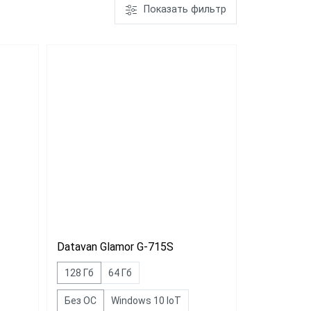
Показать фильтр
PayTor MY-21
Wintec
Anypos80 15
Datavan Glamor G-715S
128 Гб
64 Гб
Без ОС
Windows 10 IoT