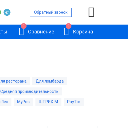
Обратный звонок
0
0
кты
Сравнение
Корзина
нами
ля ресторана
Для ломбарда
ьность
Средняя производительность
вленной ОС
АТОЛ JAZZ 15
iflex
MyPos
ШТРИХ-М
PayTor
ом