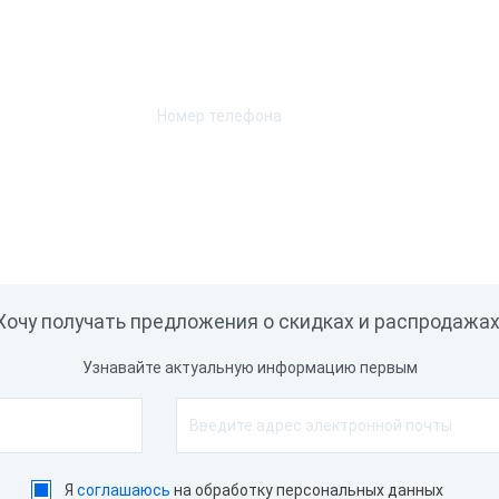
Возникли вопросы? Мы поможем!
ec
АТОЛ
Оставьте телефон и мы перезвоним.
ый
Серый
Черный
лючение дисплея
пателя
Да
Нет
Хочу получать предложения о скидках и распродажах
Узнавайте актуальную информацию первым
ессор
 A17
Intel Atom D2550
l Atom DualCore D525
Я
соглашаюсь
на обработку персональных данных