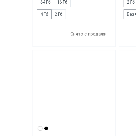
64 Гб
16 Гб
2 Гб
4 Гб
2 Гб
Без
Снято с продажи