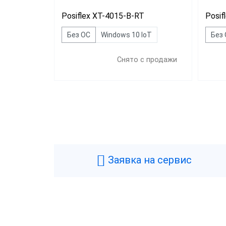
Posiflex XT-4015-B-RT
Posif
Без ОС
Windows 10 IoT
Без
Снято с продажи
Цена
Все
53 5
Заявка на сервис
Свы
Брен
POS