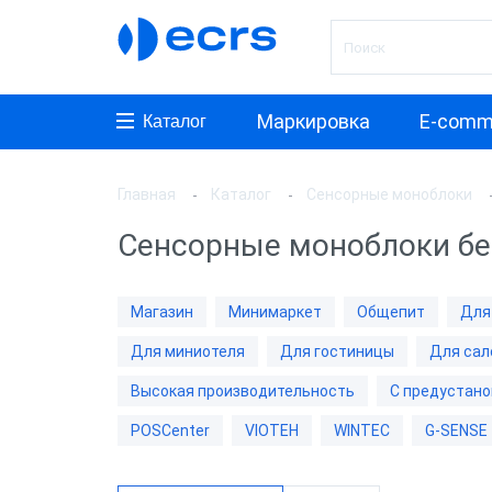
Маркировка
E-comm
Каталог
Главная
Каталог
Сенсорные моноблоки
Произ
Сенсорные моноблоки бе
АТОЛ
Posifle
Магазин
Минимаркет
Общепит
Для
MyPos
Для миниотеля
Для гостиницы
Для сал
ШТРИ
Высокая производительность
С предустано
PayTor
POSCenter
VIOTEH
WINTEC
G-SENSE
POSCe