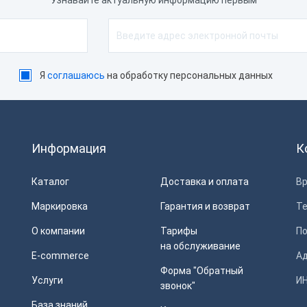
Узнавайте актуальную информацию первым
00
30000
7000
0
Я
соглашаюсь
на обработку персональных данных
ешение, dpi
300
600
Информация
К
Каталог
Доставка и оплата
Вр
об печати
Маркировка
Гарантия и возврат
Т
мая термопечать
О компании
Тарифы
П
мопечать
на обслуживание
E-commerce
Ад
мотрансферная печать
Форма "Обратный
Услуги
ИН
звонок"
База знаний