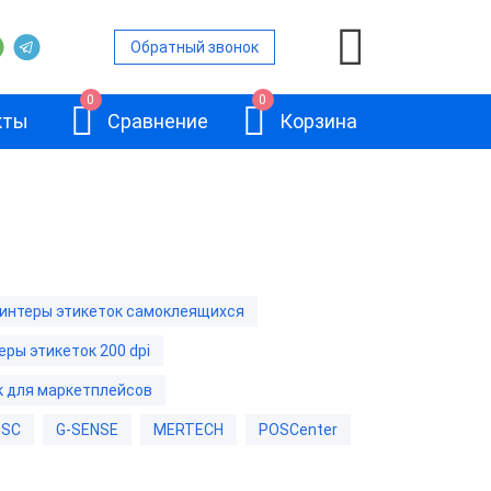
Обратный звонок
0
0
кты
Сравнение
Корзина
ерные
кеток
интеры этикеток самоклеящихся
ры
еры этикеток 200 dpi
АТОЛ BP41
кеток 200
к для маркетплейсов
TSC
G-SENSE
MERTECH
POSCenter
кеток 300