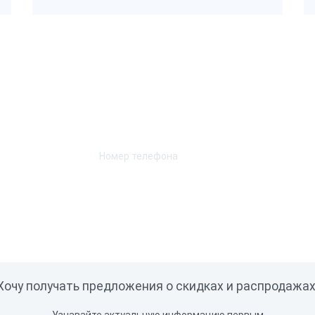
мулятор
Да
Нет
Возникли вопросы? Мы поможем!
м оперативной
Оставьте телефон и мы перезвоним.
ти
б
2 Мб
4 Мб
б
16 Мб
32 Мб
 Мб
256 Мб
512 Мб
ж этикеток в день,
Хочу получать предложения о скидках и распродажах
0
5000
10000