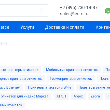
+7 (495) 230-18-87
sales@ecrs.ru
erce
Услуги
Доставка и оплата
Конта
IDPRT
водитель
Назначение
Свойство
Настольные принтеры
Термотрансф
этикеток
принтеры эти
ые принтеры этикеток
Мобильные принтеры этикеток
Пр
Промышленные
Термопринте
принтеры этикеток
этикеток
рные принтеры этикеток
Термопринтеры этикеток
Принт
Мобильные принтеры
Принтеры эти
к с Ethernet
Принтеры этикеток с Wi-Fi
Принтеры этикето
этикеток
dpi
SE
 этикеток для Яндекс Маркет
АТОЛ
Argox
Zebra
Принтеры этикеток
Принтеры эти
CH
ных этикеток
самоклеящихся
dpi