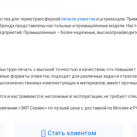
ость печати
йства для термотрансферной
печати этикеток
и штрихкодов. Прим
ке бренда представлены настольные и промышленные модели. Наст
70
100
102
редприятий. Промышленные – более надежные, высокопроизводит
127
150
152
200
203
300
быструю печать с высокой точностью и качеством, что повышает
зные форматы этикеток, подходят для различных задач и отрасле
высококачественных комплектующих и материалов, имеют прочный
тся и настраиваются, несложные в эксплуатации, не требуют спе
ый
Серый
Черный
компании «ЭКР Сервис» по лучшей цене с доставкой по Москве и РФ
ый/Синий
ный/Красный
Стать клиентом