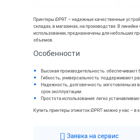
Скор
Принтеры iDPRT – надежные качественные устро
складах, в магазинах, на производстве. В линей
60
использовании, предназначены для небольших п
объемов.
104
Особенности
178
355
Высокая производительность: обеспечивают 
Гибкость, универсальность: поддерживают ра
Надежность, долговечность: изготовлены из 
Цвет
срок эксплуатации.
Простота использования: легко устанавливаю
Бел
Купить принтеры этикеток iDPRT можно у нас – в 
Бел
Чер
Заявка на сервис