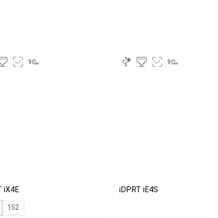
nter
Для OZON
Принтеры эти
Ethernet
Для маркетплейсов
Принтеры эти
Для Wildberries
Fi
Для Яндекс Маркет
 iX4E
iDPRT iE4S
152