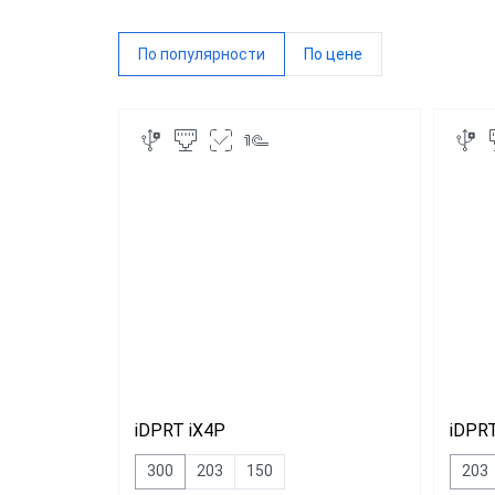
POSCe
По популярности
По цене
IDPRT
PayTor
iDPRT iX4P
iDPRT
300
203
150
203