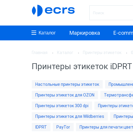
Маркировка
E-comm
Каталог
Главная
Каталог
Принтеры этикеток
Произ
Принтеры этикеток iDPRT
АТОЛ
Argox
Настольные принтеры этикеток
Промышленн
Zebra
Принтеры этикеток для OZON
Термотрансфе
TSC
Принтеры этикеток 300 dpi
Принтеры этикето
G-SEN
Принтеры этикеток для Wildberries
Принтеры
MERTE
IDPRT
PayTor
Принтеры для печати цвет