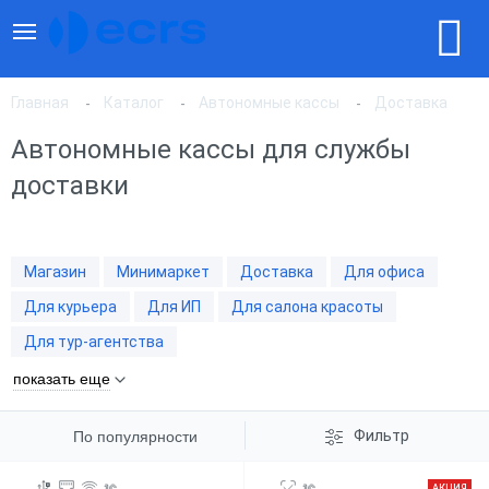
Главная
Каталог
Автономные кассы
Доставка
Автономные кассы для службы
доставки
По популярности
По цене, по возрастанию
Магазин
Минимаркет
Доставка
Для офиса
Для курьера
Для ИП
Для салона красоты
По цене, по убыванию
Для тур-агентства
показать еще
Фильтр
По популярности
АКЦИЯ