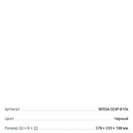
Артикул
8055A-024P-B10x
Цвет
Черный
Размер (Ш × В × Д)
378 × 330 × 188 мм