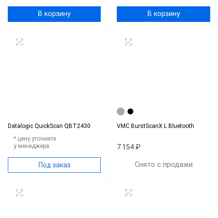
В корзину
В корзину
Datalogic QuickScan QBT2430
VMC BurstScanX L Bluetooth
* цену уточните
у менеджера
7 154 ₽
Снято с продажи
Под заказ