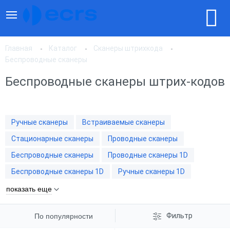
Главная
Каталог
Сканеры штрихкода
Беспроводные сканеры
Беспроводные сканеры штрих-кодов
По популярности
По цене, по возрастанию
Ручные сканеры
Встраиваемые сканеры
Стационарные сканеры
Проводные сканеры
По цене, по убыванию
Беспроводные сканеры
Проводные сканеры 1D
Беспроводные сканеры 1D
Ручные сканеры 1D
показать еще
Фильтр
По популярности