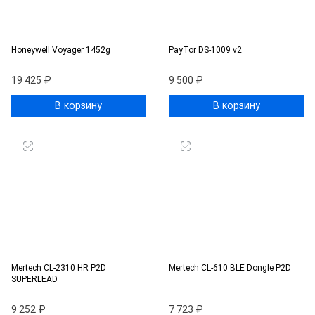
Honeywell Voyager 1452g
PayTor DS-1009 v2
19 425 ₽
9 500 ₽
В корзину
В корзину
Mertech CL-2310 HR P2D
Mertech CL-610 BLE Dongle P2D
SUPERLEAD
9 252 ₽
7 723 ₽